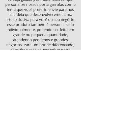
personalize nossos porta garrafas com o
tema que você preferir, envie para nós
sua idéia que desenvolveremos uma
arte exclusiva para você ou seu negócio,
esse produto também é personalizado
individualmente, podendo ser feito em
grande ou pequena quantidade,
atendendo pequenos e grandes
negócios. Para um brinde diferenciado,
consulte nossa equipe sobre porta
garrafas mais o porta latas
personalizado, ambos produtos
térmicos com excelente qualidade e
preço.
Produtos personalizados para Revenda
Trabalhamos também com produtos
para revenda, tanto como copos lisos
quanto personalizados, aumente sua
receita com essa linha de produtos que
é tão procurada hoje no mercado.