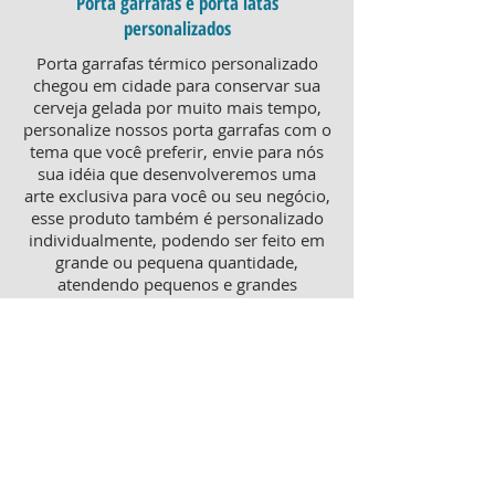
Porta garrafas e porta latas
personalizados
Porta garrafas térmico personalizado
chegou em cidade para conservar sua
cerveja gelada por muito mais tempo,
personalize nossos porta garrafas com o
tema que você preferir, envie para nós
sua idéia que desenvolveremos uma
arte exclusiva para você ou seu negócio,
esse produto também é personalizado
individualmente, podendo ser feito em
grande ou pequena quantidade,
atendendo pequenos e grandes
negócios. Para um brinde diferenciado,
consulte nossa equipe sobre porta
garrafas mais o porta latas
personalizado, ambos produtos
térmicos com excelente qualidade e
preço.
Produtos personalizados para Revenda