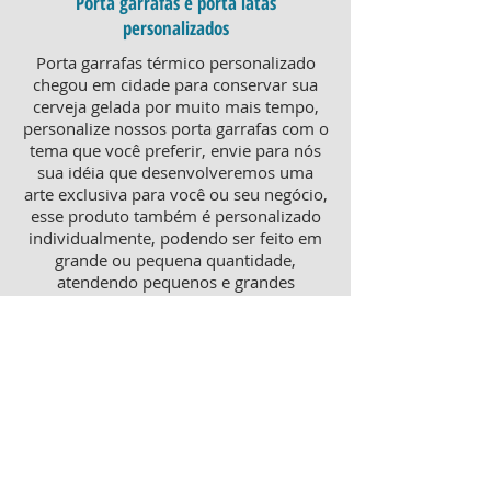
Porta garrafas e porta latas
personalizados
Porta garrafas térmico personalizado
chegou em cidade para conservar sua
cerveja gelada por muito mais tempo,
personalize nossos porta garrafas com o
tema que você preferir, envie para nós
sua idéia que desenvolveremos uma
arte exclusiva para você ou seu negócio,
esse produto também é personalizado
individualmente, podendo ser feito em
grande ou pequena quantidade,
atendendo pequenos e grandes
negócios. Para um brinde diferenciado,
consulte nossa equipe sobre porta
garrafas mais o porta latas
personalizado, ambos produtos
térmicos com excelente qualidade e
preço.
Produtos personalizados para Revenda