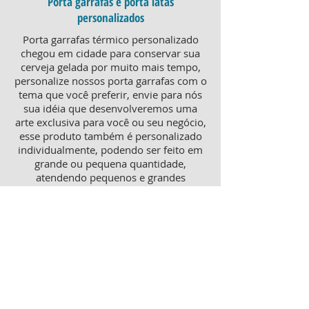
Porta garrafas e porta latas
personalizados
Porta garrafas térmico personalizado
chegou em cidade para conservar sua
cerveja gelada por muito mais tempo,
personalize nossos porta garrafas com o
tema que você preferir, envie para nós
sua idéia que desenvolveremos uma
arte exclusiva para você ou seu negócio,
esse produto também é personalizado
individualmente, podendo ser feito em
grande ou pequena quantidade,
atendendo pequenos e grandes
negócios. Para um brinde diferenciado,
consulte nossa equipe sobre porta
garrafas mais o porta latas
personalizado, ambos produtos
térmicos com excelente qualidade e
preço.
Produtos personalizados para Revenda