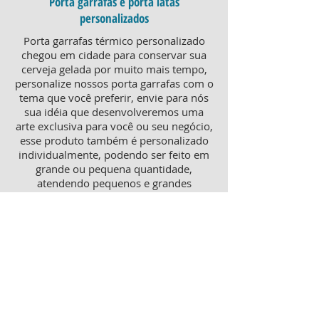
Porta garrafas e porta latas
personalizados
Porta garrafas térmico personalizado
chegou em cidade para conservar sua
cerveja gelada por muito mais tempo,
personalize nossos porta garrafas com o
tema que você preferir, envie para nós
sua idéia que desenvolveremos uma
arte exclusiva para você ou seu negócio,
esse produto também é personalizado
individualmente, podendo ser feito em
grande ou pequena quantidade,
atendendo pequenos e grandes
negócios. Para um brinde diferenciado,
consulte nossa equipe sobre porta
garrafas mais o porta latas
personalizado, ambos produtos
térmicos com excelente qualidade e
preço.
Produtos personalizados para Revenda