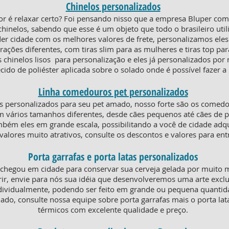
Chinelos personalizados
or é relaxar certo? Foi pensando nisso que a empresa Bluper co
chinelos, sabendo que esse é um objeto que todo o brasileiro util
der cidade com os melhores valores de frete, personalizamos ele
ões diferentes, com tiras slim para as mulheres e tiras top par
 chinelos lisos para personalização e eles já personalizados por
cido de poliéster aplicada sobre o solado onde é possível fazer 
Linha comedouros pet personalizados
 personalizados para seu pet amado, nosso forte são os comed
m vários tamanhos diferentes, desde cães pequenos até cães de p
ém eles em grande escala, possibilitando a você de cidade adquir
valores muito atrativos, consulte os descontos e valores para en
Porta garrafas e porta latas personalizados
 chegou em cidade para conservar sua cerveja gelada por muito 
ir, envie para nós sua idéia que desenvolveremos uma arte exclu
dividualmente, podendo ser feito em grande ou pequena quanti
iado, consulte nossa equipe sobre porta garrafas mais o porta la
térmicos com excelente qualidade e preço.