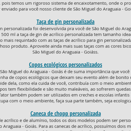
a, pois temos um rigoroso sistema de encaixotamento, onde o p
r enviado para você nosso cliente de São Miguel do Araguaia - Goi
Taça de gin personalizada
n personalizada foi desenvolvida pra você de São Miguel do Ara
0 ml a taça de gin de acrílico personalizada tem tamanho ideal 
to mais requintado com as taças de acrílico para gin personaliza
hoso produto. Aproveite ainda mais suas taças com as cores bic
São Miguel do Araguaia - Goiáss.
Copos ecológicos personalizados
ão Miguel do Araguaia - Goiás é de suma importância que você
inha de copos ecológicos que deixam seu evento além de bonito 
ide dela, como ela cuida de você, contribuía com o meio ambien
opos tem flexibilidade e são muito maleáveis, ao sofrerem que
ator também podem ser utilizados em creches e escolas infantis 
cupa com o meio ambiente, faça sua parte também, seja ecologic
Caneca de chopp personalizada
e acrílico e de alumínio, todos os dois modelos podem ser pers
o Araguaia - Goiás. Para as canecas de acrílico, possuímos dois