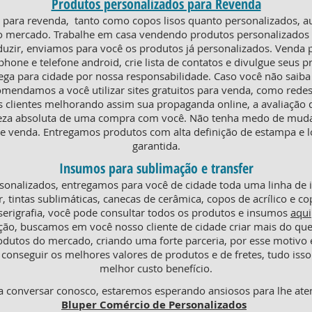
Produtos personalizados para Revenda
ra revenda, tanto como copos lisos quanto personalizados, au
o mercado. Trabalhe em casa vendendo produtos personalizados e
duzir, enviamos para você os produtos já personalizados. Venda
phone e telefone android, crie lista de contatos e divulgue seus p
rega para cidade por nossa responsabilidade. Caso você não saiba
omendamos a você utilizar sites gratuitos para venda, como redes
s clientes melhorando assim sua propaganda online, a avaliaçã
teza absoluta de uma compra com você. Não tenha medo de mudar
 venda. Entregamos produtos com alta definição de estampa e l
garantida.
Insumos para sublimação e transfer
onalizados, entregamos para você de cidade toda uma linha de
r, tintas sublimáticas, canecas de cerâmica, copos de acrílico e co
serigrafia, você pode consultar todos os produtos e insumos
aqui
ção, buscamos em você nosso cliente de cidade criar mais do q
odutos do mercado, criando uma forte parceria, por esse motiv
conseguir os melhores valores de produtos e de fretes, tudo isso
melhor custo benefício.
 conversar conosco, estaremos esperando ansiosos para lhe ate
Bluper Comércio de Personalizados