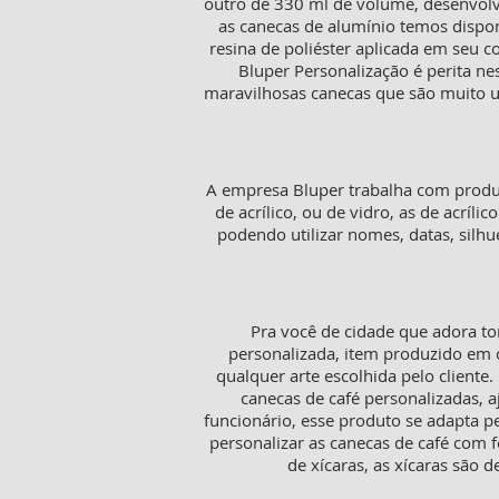
outro de 330 ml de volume, desenvolv
as canecas de alumínio temos dispon
resina de poliéster aplicada em seu 
Bluper Personalização é perita ne
maravilhosas canecas que são muito ut
A empresa Bluper trabalha com produt
de acrílico, ou de vidro, as de acríl
podendo utilizar nomes, datas, sil
Pra você de cidade que adora to
personalizada, item produzido em c
qualquer arte escolhida pelo cliente
canecas de café personalizadas,
funcionário, esse produto se adapta p
personalizar as canecas de café com f
de xícaras, as xícaras sã