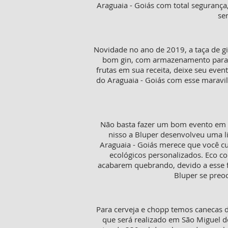
Araguaia - Goiás com total seguranç
se
Novidade no ano de 2019, a taça de gi
bom gin, com armazenamento para 50
frutas em sua receita, deixe seu even
do Araguaia - Goiás com esse maravil
Não basta fazer um bom evento em S
nisso a Bluper desenvolveu uma l
Araguaia - Goiás merece que você cu
ecológicos personalizados. Eco c
acabarem quebrando, devido a esse f
Bluper se preo
Para cerveja e chopp temos canecas d
que será realizado em São Miguel d