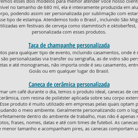
emos esses dois modelos para melhor atender você nosso cliente 
ível no tamanho de 680 ml, ela é inteiramente produzida em alum
corpo, podendo assim ser personalizada por sublimação com est
sse tipo de estampa. Atendemos todo o Brasil , incluindo São Mi
ilizadas em festivais de cerveja como stammtisch e oktoberfest, 
personalizada com esses produtos.
Taça de champanhe personalizada
os para qualquer tipo de evento, incluindo casamentos, onde é 
ico são personalizadas via transfer ou serigrafia, as de vidro são 
huetas e até monogramas, não importa onde é seu casamento, ent
Goiás ou em qualquer lugar do Brasil.
Caneca de cerâmica personalizada
mar um café durante o dia, temos o produto ideal, canecas de c
erâmica, com resina de poliéster aplicada sobre seu corpo extern
. Esse produto é muito utilizado em empresas pelas quais optam p
 ajudando o meio ambiente. Geralmente personalizando com o lo
erfeitamente dentro do ambiente de trabalho, mas não é apenas ni
otos, frases, nomes, datas e até com times de futebol. As canecas
o de menor tamanho e acompanham pires, as canecas comportam 