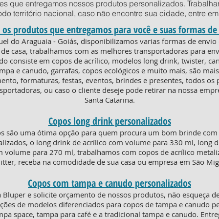
des que entregamos nossos produtos personalizados. Trabalha
todo território nacional, caso não encontre sua cidade, entre 
 os produtos que entregamos para você e suas formas de
uel do Araguaia - Goiás, disponibilizamos varias formas de envi
r de casa, trabalhamos com as melhores transportadoras para env
do consiste em copos de acrílico, modelos long drink, twister, c
ampa e canudo, garrafas, copos ecológicos e muito mais, são mais
ento, formaturas, festas, eventos, brindes e presentes, todos o
sportadoras, ou caso o cliente deseje pode retirar na nossa emp
Santa Catarina.
Copos long drink personalizados
os são uma ótima opção para quem procura um bom brinde com e
lizados, o long drink de acrílico com volume para 330 ml, long d
om volume para 270 ml, trabalhamos com copos de acrílico metaliz
litter, receba na comodidade de sua casa ou empresa em São Mig
Copos com tampa e canudo personalizados
Bluper e solicite orçamento de nossos produtos, não esqueça de
ões de modelos diferenciados para copos de tampa e canudo per
ampa space, tampa para café e a tradicional tampa e canudo. En