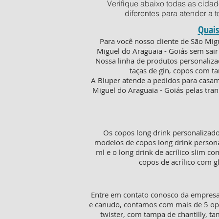
Verifique abaixo todas as cida
diferentes para atender a 
Quais
Para você nosso cliente de São Mig
Miguel do Araguaia - Goiás sem sai
Nossa linha de produtos personaliza
taças de gin, copos com t
A Bluper atende a pedidos para casam
Miguel do Araguaia - Goiás pelas tran
Os copos long drink personalizad
modelos de copos long drink persona
ml e o long drink de acrílico slim c
copos de acrílico com g
Entre em contato conosco da empresa 
e canudo, contamos com mais de 5 opç
twister, com tampa de chantilly, t