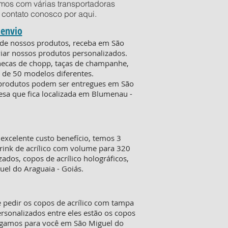
mos com várias transportadoras
em contato conosco por
aqui
.
 envio
o de nossos produtos, receba em São
iar nossos produtos personalizados.
anecas de chopp, taças de champanhe,
 de 50 modelos diferentes.
s produtos podem ser entregues em São
resa que fica localizada em Blumenau -
xcelente custo benefício, temos 3
rink de acrílico com volume para 320
ados, copos de acrílico holográficos,
uel do Araguaia - Goiás.
 pedir os copos de acrílico com tampa
sonalizados entre eles estão os copos
tregamos para você em São Miguel do