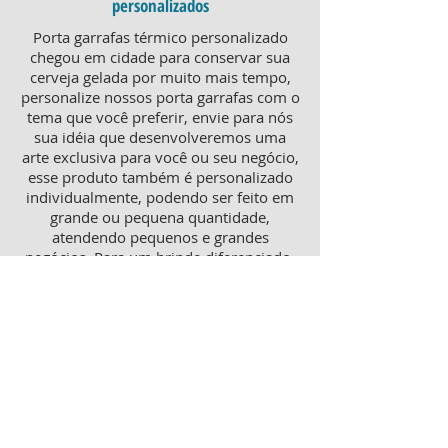
personalizados
Porta garrafas térmico personalizado
chegou em cidade para conservar sua
cerveja gelada por muito mais tempo,
personalize nossos porta garrafas com o
tema que você preferir, envie para nós
sua idéia que desenvolveremos uma
arte exclusiva para você ou seu negócio,
esse produto também é personalizado
individualmente, podendo ser feito em
grande ou pequena quantidade,
atendendo pequenos e grandes
negócios. Para um brinde diferenciado,
consulte nossa equipe sobre porta
garrafas mais o porta latas
personalizado, ambos produtos
térmicos com excelente qualidade e
preço.
Produtos personalizados para Revenda
Trabalhamos também com produtos