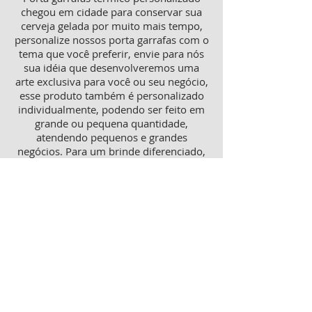
chegou em cidade para conservar sua
cerveja gelada por muito mais tempo,
personalize nossos porta garrafas com o
tema que você preferir, envie para nós
sua idéia que desenvolveremos uma
arte exclusiva para você ou seu negócio,
esse produto também é personalizado
individualmente, podendo ser feito em
grande ou pequena quantidade,
atendendo pequenos e grandes
negócios. Para um brinde diferenciado,
consulte nossa equipe sobre porta
garrafas mais o porta latas
personalizado, ambos produtos
térmicos com excelente qualidade e
preço.
Produtos personalizados para Revenda
Trabalhamos também com produtos
para revenda, tanto como copos lisos
quanto personalizados, aumente sua