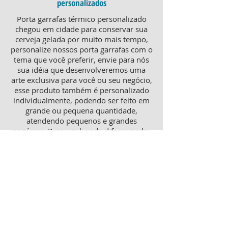
personalizados
Porta garrafas térmico personalizado
chegou em cidade para conservar sua
cerveja gelada por muito mais tempo,
personalize nossos porta garrafas com o
tema que você preferir, envie para nós
sua idéia que desenvolveremos uma
arte exclusiva para você ou seu negócio,
esse produto também é personalizado
individualmente, podendo ser feito em
grande ou pequena quantidade,
atendendo pequenos e grandes
negócios. Para um brinde diferenciado,
consulte nossa equipe sobre porta
garrafas mais o porta latas
personalizado, ambos produtos
térmicos com excelente qualidade e
preço.
Produtos personalizados para Revenda
Trabalhamos também com produtos