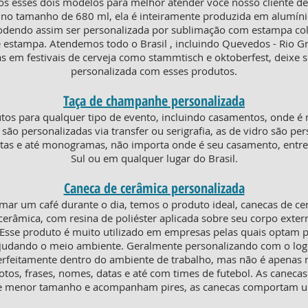
 esses dois modelos para melhor atender você nosso cliente de 
no tamanho de 680 ml, ela é inteiramente produzida em alumínio,
podendo assim ser personalizada por sublimação com estampa co
de estampa. Atendemos todo o Brasil , incluindo Quevedos - Rio 
s em festivais de cerveja como stammtisch e oktoberfest, deixe 
personalizada com esses produtos.
Taça de champanhe personalizada
os para qualquer tipo de evento, incluindo casamentos, onde é 
ico são personalizadas via transfer ou serigrafia, as de vidro são 
uetas e até monogramas, não importa onde é seu casamento, en
Sul ou em qualquer lugar do Brasil.
Caneca de cerâmica personalizada
mar um café durante o dia, temos o produto ideal, canecas de c
erâmica, com resina de poliéster aplicada sobre seu corpo extern
. Esse produto é muito utilizado em empresas pelas quais optam p
 ajudando o meio ambiente. Geralmente personalizando com o lo
erfeitamente dentro do ambiente de trabalho, mas não é apenas ni
otos, frases, nomes, datas e até com times de futebol. As canecas
o de menor tamanho e acompanham pires, as canecas comportam 