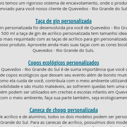
pois temos um rigoroso sistema de encaixotamento, onde o produ
enviado para você nosso cliente de Quevedos - Rio Grande do Sul
Taça de gin personalizada
in personalizada foi desenvolvida pra você de Quevedos - Rio G
0 ml a taça de gin de acrílico personalizada tem tamanho ideal 
to mais requintado com as taças de acrílico para gin personaliz
oso produto. Aproveite ainda mais suas taças com as cores bico
Quevedos - Rio Grande do Suls.
Copos ecológicos personalizados
Quevedos - Rio Grande do Sul é de suma importância que você 
 de copos ecológicos que deixam seu evento além de bonito muit
como ela cuida de você, contribuía com o meio ambiente utilizan
lexibilidade e são muito maleáveis, ao sofrerem quedas tem um
ém podem ser utilizados em creches e escolas infantis em Queve
com o meio ambiente, faça sua parte também, seja ecologicament
Caneca de chopp personalizada
e acrílico e de alumínio, todos os dois modelos podem ser pers
 Grande do Sul. Para as canecas de acrílico, possuímos dois mod