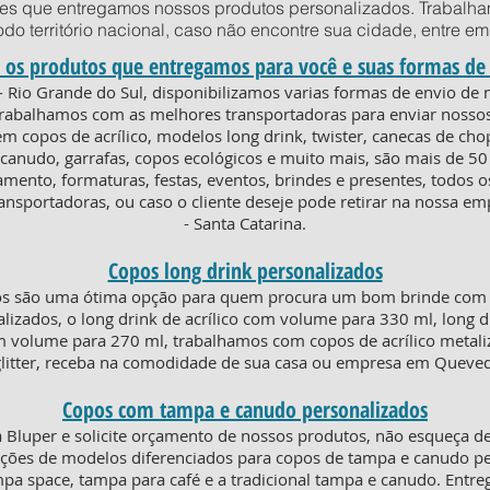
des que entregamos nossos produtos personalizados. Trabalha
todo território nacional, caso não encontre sua cidade, entre 
 os produtos que entregamos para você e suas formas de
- Rio Grande do Sul, disponibilizamos varias formas de envio d
 trabalhamos com as melhores transportadoras para enviar nosso
m copos de acrílico, modelos long drink, twister, canecas de cho
anudo, garrafas, copos ecológicos e muito mais, são mais de 50
amento, formaturas, festas, eventos, brindes e presentes, todos
ansportadoras, ou caso o cliente deseje pode retirar na nossa e
- Santa Catarina.
Copos long drink personalizados
os são uma ótima opção para quem procura um bom brinde com e
lizados, o long drink de acrílico com volume para 330 ml, long d
om volume para 270 ml, trabalhamos com copos de acrílico metaliz
glitter, receba na comodidade de sua casa ou empresa em Queved
Copos com tampa e canudo personalizados
Bluper e solicite orçamento de nossos produtos, não esqueça de
ões de modelos diferenciados para copos de tampa e canudo per
ampa space, tampa para café e a tradicional tampa e canudo. Ent