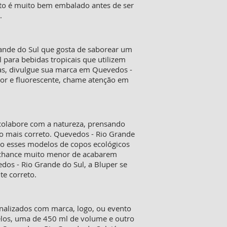
to é muito bem embalado antes de ser
.
rande do Sul que gosta de saborear um
para bebidas tropicais que utilizem
adas, divulgue sua marca em Quevedos -
lor e fluorescente, chame atenção em
colabore com a natureza, prensando
o mais correto. Quevedos - Rio Grande
do esses modelos de copos ecológicos
a chance muito menor de acabarem
dos - Rio Grande do Sul, a Bluper se
e correto.
onalizados com marca, logo, ou evento
elos, uma de 450 ml de volume e outro