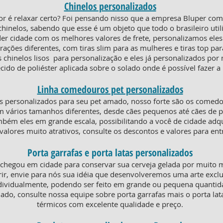
Chinelos personalizados
or é relaxar certo? Foi pensando nisso que a empresa Bluper co
chinelos, sabendo que esse é um objeto que todo o brasileiro util
der cidade com os melhores valores de frete, personalizamos ele
ões diferentes, com tiras slim para as mulheres e tiras top par
 chinelos lisos para personalização e eles já personalizados por
cido de poliéster aplicada sobre o solado onde é possível fazer 
Linha comedouros pet personalizados
 personalizados para seu pet amado, nosso forte são os comed
m vários tamanhos diferentes, desde cães pequenos até cães de p
ém eles em grande escala, possibilitando a você de cidade adquir
valores muito atrativos, consulte os descontos e valores para en
Porta garrafas e porta latas personalizados
 chegou em cidade para conservar sua cerveja gelada por muito 
ir, envie para nós sua idéia que desenvolveremos uma arte exclu
dividualmente, podendo ser feito em grande ou pequena quanti
iado, consulte nossa equipe sobre porta garrafas mais o porta la
térmicos com excelente qualidade e preço.