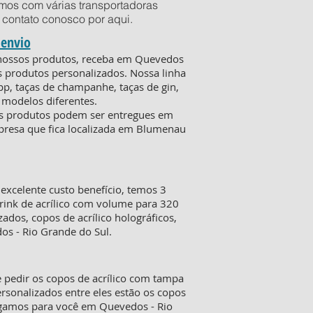
mos com várias transportadoras
em contato conosco por
aqui
.
 envio
e nossos produtos, receba em Quevedos
s produtos personalizados. Nossa linha
pp, taças de champanhe, taças de gin,
 modelos diferentes.
 os produtos podem ser entregues em
mpresa que fica localizada em Blumenau
xcelente custo benefício, temos 3
rink de acrílico com volume para 320
ados, copos de acrílico holográficos,
os - Rio Grande do Sul.
 pedir os copos de acrílico com tampa
sonalizados entre eles estão os copos
regamos para você em Quevedos - Rio