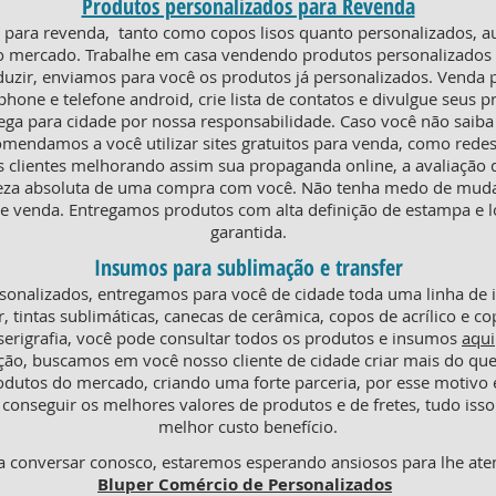
Produtos personalizados para Revenda
ra revenda, tanto como copos lisos quanto personalizados, au
o mercado. Trabalhe em casa vendendo produtos personalizados e
duzir, enviamos para você os produtos já personalizados. Venda
phone e telefone android, crie lista de contatos e divulgue seus p
rega para cidade por nossa responsabilidade. Caso você não saiba
omendamos a você utilizar sites gratuitos para venda, como redes
s clientes melhorando assim sua propaganda online, a avaliaçã
teza absoluta de uma compra com você. Não tenha medo de mudar
 venda. Entregamos produtos com alta definição de estampa e l
garantida.
Insumos para sublimação e transfer
onalizados, entregamos para você de cidade toda uma linha de
r, tintas sublimáticas, canecas de cerâmica, copos de acrílico e co
serigrafia, você pode consultar todos os produtos e insumos
aqui
ção, buscamos em você nosso cliente de cidade criar mais do q
odutos do mercado, criando uma forte parceria, por esse motiv
conseguir os melhores valores de produtos e de fretes, tudo isso
melhor custo benefício.
 conversar conosco, estaremos esperando ansiosos para lhe ate
Bluper Comércio de Personalizados