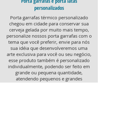
Porta garrafas e porta latas
personalizados
Porta garrafas térmico personalizado
chegou em cidade para conservar sua
cerveja gelada por muito mais tempo,
personalize nossos porta garrafas com o
tema que você preferir, envie para nós
sua idéia que desenvolveremos uma
arte exclusiva para você ou seu negócio,
esse produto também é personalizado
individualmente, podendo ser feito em
grande ou pequena quantidade,
atendendo pequenos e grandes
negócios. Para um brinde diferenciado,
consulte nossa equipe sobre porta
garrafas mais o porta latas
personalizado, ambos produtos
térmicos com excelente qualidade e
preço.
Produtos personalizados para Revenda