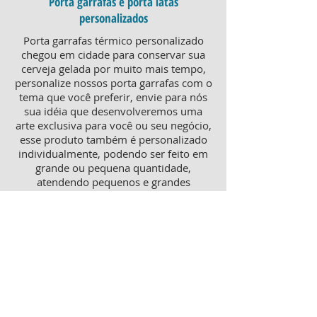
Porta garrafas e porta latas
personalizados
Porta garrafas térmico personalizado
chegou em cidade para conservar sua
cerveja gelada por muito mais tempo,
personalize nossos porta garrafas com o
tema que você preferir, envie para nós
sua idéia que desenvolveremos uma
arte exclusiva para você ou seu negócio,
esse produto também é personalizado
individualmente, podendo ser feito em
grande ou pequena quantidade,
atendendo pequenos e grandes
negócios. Para um brinde diferenciado,
consulte nossa equipe sobre porta
garrafas mais o porta latas
personalizado, ambos produtos
térmicos com excelente qualidade e
preço.
Produtos personalizados para Revenda