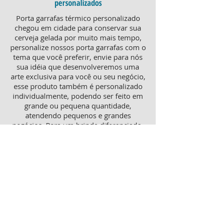
personalizados
Porta garrafas térmico personalizado
chegou em cidade para conservar sua
cerveja gelada por muito mais tempo,
personalize nossos porta garrafas com o
tema que você preferir, envie para nós
sua idéia que desenvolveremos uma
arte exclusiva para você ou seu negócio,
esse produto também é personalizado
individualmente, podendo ser feito em
grande ou pequena quantidade,
atendendo pequenos e grandes
negócios. Para um brinde diferenciado,
consulte nossa equipe sobre porta
garrafas mais o porta latas
personalizado, ambos produtos
térmicos com excelente qualidade e
preço.
Produtos personalizados para Revenda
Trabalhamos também com produtos