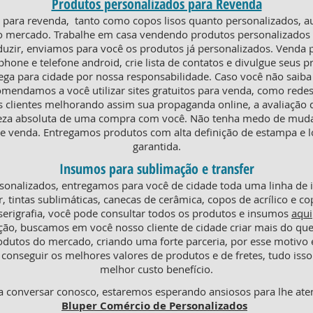
Produtos personalizados para Revenda
ra revenda, tanto como copos lisos quanto personalizados, au
o mercado. Trabalhe em casa vendendo produtos personalizados e
duzir, enviamos para você os produtos já personalizados. Venda
phone e telefone android, crie lista de contatos e divulgue seus p
rega para cidade por nossa responsabilidade. Caso você não saiba
omendamos a você utilizar sites gratuitos para venda, como redes
s clientes melhorando assim sua propaganda online, a avaliaçã
teza absoluta de uma compra com você. Não tenha medo de mudar
 venda. Entregamos produtos com alta definição de estampa e l
garantida.
Insumos para sublimação e transfer
onalizados, entregamos para você de cidade toda uma linha de
r, tintas sublimáticas, canecas de cerâmica, copos de acrílico e co
serigrafia, você pode consultar todos os produtos e insumos
aqui
ção, buscamos em você nosso cliente de cidade criar mais do q
odutos do mercado, criando uma forte parceria, por esse motiv
conseguir os melhores valores de produtos e de fretes, tudo isso
melhor custo benefício.
 conversar conosco, estaremos esperando ansiosos para lhe ate
Bluper Comércio de Personalizados