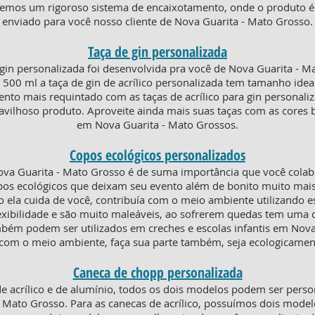
 temos um rigoroso sistema de encaixotamento, onde o produto 
enviado para você nosso cliente de Nova Guarita - Mato Grosso.
Taça de gin personalizada
gin personalizada foi desenvolvida pra você de Nova Guarita - 
0 ml a taça de gin de acrílico personalizada tem tamanho ideal 
vento mais requintado com as taças de acrílico para gin persona
vilhoso produto. Aproveite ainda mais suas taças com as cores b
em Nova Guarita - Mato Grossos.
Copos ecológicos personalizados
a Guarita - Mato Grosso é de suma importância que você colab
os ecológicos que deixam seu evento além de bonito muito mais
 ela cuida de você, contribuía com o meio ambiente utilizando 
lexibilidade e são muito maleáveis, ao sofrerem quedas tem um
bém podem ser utilizados em creches e escolas infantis em Nova
com o meio ambiente, faça sua parte também, seja ecologicament
Caneca de chopp personalizada
e acrílico e de alumínio, todos os dois modelos podem ser pers
- Mato Grosso. Para as canecas de acrílico, possuímos dois mode