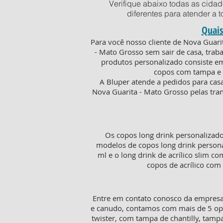
Verifique abaixo todas as cida
diferentes para atender a 
Quais
Para você nosso cliente de Nova Guari
- Mato Grosso sem sair de casa, tra
produtos personalizado consiste em 
copos com tampa e c
A Bluper atende a pedidos para cas
Nova Guarita - Mato Grosso pelas tran
Os copos long drink personalizad
modelos de copos long drink persona
ml e o long drink de acrílico slim c
copos de acrílico com
Entre em contato conosco da empresa 
e canudo, contamos com mais de 5 opç
twister, com tampa de chantilly, tamp