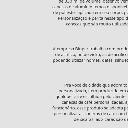
de 330 ml de volume, desenvolvemo
canecas de alumínio temos disponível 
de poliéster aplicada em seu corpo, 
Personalização é perita nesse tipo
canecas que são muito utilizada
A empresa Bluper trabalha com produt
de acrílico, ou de vidro, as de acríl
podendo utilizar nomes, datas, silh
Pra você de cidade que adora to
personalizada, item produzido em c
qualquer arte escolhida pelo cliente
canecas de café personalizadas,
funcionário, esse produto se adapta p
personalizar as canecas de café com f
de xícaras, as xícaras sã