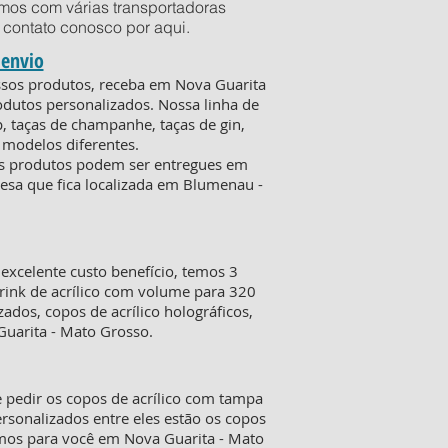
mos com várias transportadoras
em contato conosco por
aqui
.
 envio
ossos produtos, receba em Nova Guarita
dutos personalizados. Nossa linha de
, taças de champanhe, taças de gin,
 modelos diferentes.
 os produtos podem ser entregues em
resa que fica localizada em Blumenau -
xcelente custo benefício, temos 3
rink de acrílico com volume para 320
ados, copos de acrílico holográficos,
Guarita - Mato Grosso.
 pedir os copos de acrílico com tampa
sonalizados entre eles estão os copos
gamos para você em Nova Guarita - Mato