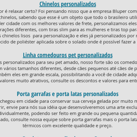
Chinelos personalizados
or é relaxar certo? Foi pensando nisso que a empresa Bluper co
chinelos, sabendo que esse é um objeto que todo o brasileiro util
der cidade com os melhores valores de frete, personalizamos ele
ões diferentes, com tiras slim para as mulheres e tiras top par
 chinelos lisos para personalização e eles já personalizados por
cido de poliéster aplicada sobre o solado onde é possível fazer 
Linha comedouros pet personalizados
 personalizados para seu pet amado, nosso forte são os comed
m vários tamanhos diferentes, desde cães pequenos até cães de p
ém eles em grande escala, possibilitando a você de cidade adquir
valores muito atrativos, consulte os descontos e valores para en
Porta garrafas e porta latas personalizados
 chegou em cidade para conservar sua cerveja gelada por muito 
ir, envie para nós sua idéia que desenvolveremos uma arte exclu
dividualmente, podendo ser feito em grande ou pequena quanti
iado, consulte nossa equipe sobre porta garrafas mais o porta la
térmicos com excelente qualidade e preço.