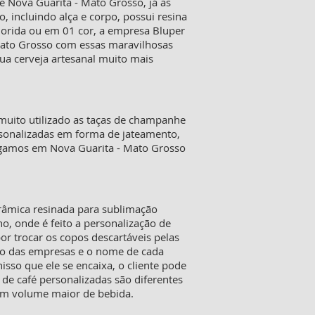
 Nova Guarita - Mato Grosso, já as
 incluindo alça e corpo, possui resina
lorida ou em 01 cor, a empresa Bluper
 Mato Grosso com essas maravilhosas
sua cerveja artesanal muito mais
muito utilizado as taças de champanhe
personalizadas em forma de jateamento,
egamos em Nova Guarita - Mato Grosso
erâmica resinada para sublimação
o, onde é feito a personalização de
or trocar os copos descartáveis pelas
go das empresas e o nome de cada
sso que ele se encaixa, o cliente pode
 de café personalizadas são diferentes
um volume maior de bebida.