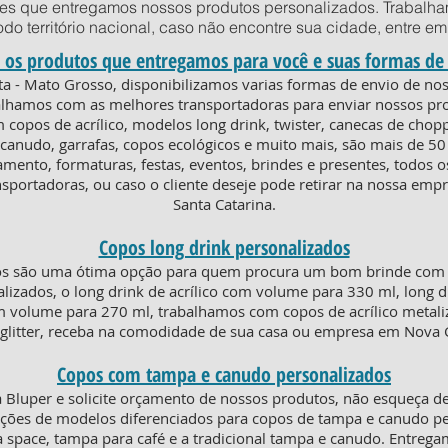
des que entregamos nossos produtos personalizados. Trabalha
todo território nacional, caso não encontre sua cidade, entre 
 os produtos que entregamos para você e suas formas de
ta - Mato Grosso, disponibilizamos varias formas de envio de n
balhamos com as melhores transportadoras para enviar nossos pro
copos de acrílico, modelos long drink, twister, canecas de chopp
anudo, garrafas, copos ecológicos e muito mais, são mais de 50
amento, formaturas, festas, eventos, brindes e presentes, todos
sportadoras, ou caso o cliente deseje pode retirar na nossa emp
Santa Catarina.
Copos long drink personalizados
os são uma ótima opção para quem procura um bom brinde com e
lizados, o long drink de acrílico com volume para 330 ml, long d
om volume para 270 ml, trabalhamos com copos de acrílico metaliz
 glitter, receba na comodidade de sua casa ou empresa em Nova 
Copos com tampa e canudo personalizados
Bluper e solicite orçamento de nossos produtos, não esqueça de
ões de modelos diferenciados para copos de tampa e canudo per
a space, tampa para café e a tradicional tampa e canudo. Entre