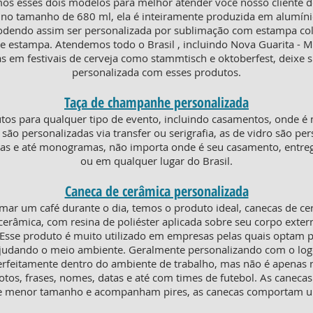
s esses dois modelos para melhor atender você nosso cliente de
no tamanho de 680 ml, ela é inteiramente produzida em alumínio,
podendo assim ser personalizada por sublimação com estampa co
 de estampa. Atendemos todo o Brasil , incluindo Nova Guarita -
s em festivais de cerveja como stammtisch e oktoberfest, deixe 
personalizada com esses produtos.
Taça de champanhe personalizada
os para qualquer tipo de evento, incluindo casamentos, onde é 
ico são personalizadas via transfer ou serigrafia, as de vidro são 
uetas e até monogramas, não importa onde é seu casamento, entr
ou em qualquer lugar do Brasil.
Caneca de cerâmica personalizada
mar um café durante o dia, temos o produto ideal, canecas de c
erâmica, com resina de poliéster aplicada sobre seu corpo extern
. Esse produto é muito utilizado em empresas pelas quais optam p
 ajudando o meio ambiente. Geralmente personalizando com o lo
erfeitamente dentro do ambiente de trabalho, mas não é apenas ni
otos, frases, nomes, datas e até com times de futebol. As canecas
o de menor tamanho e acompanham pires, as canecas comportam 