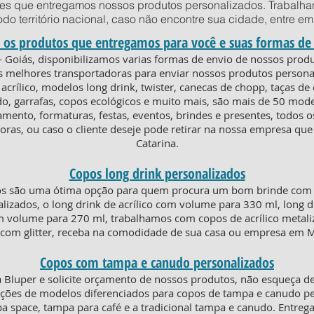
des que entregamos nossos produtos personalizados. Trabalha
todo território nacional, caso não encontre sua cidade, entre 
 os produtos que entregamos para você e suas formas de
- Goiás, disponibilizamos varias formas de envio de nossos pro
s melhores transportadoras para enviar nossos produtos persona
acrílico, modelos long drink, twister, canecas de chopp, taças d
o, garrafas, copos ecológicos e muito mais, são mais de 50 model
amento, formaturas, festas, eventos, brindes e presentes, todos
oras, ou caso o cliente deseje pode retirar na nossa empresa que
Catarina.
Copos long drink personalizados
os são uma ótima opção para quem procura um bom brinde com e
lizados, o long drink de acrílico com volume para 330 ml, long d
om volume para 270 ml, trabalhamos com copos de acrílico metaliz
o com glitter, receba na comodidade de sua casa ou empresa em M
Copos com tampa e canudo personalizados
Bluper e solicite orçamento de nossos produtos, não esqueça de
ões de modelos diferenciados para copos de tampa e canudo per
pa space, tampa para café e a tradicional tampa e canudo. Entr