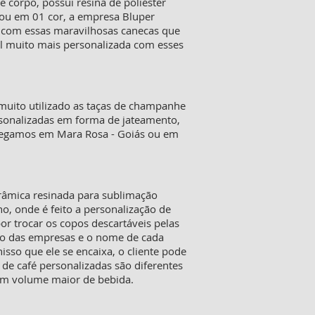
 corpo, possui resina de poliéster
ou em 01 cor, a empresa Bluper
s com essas maravilhosas canecas que
nal muito mais personalizada com esses
muito utilizado as taças de champanhe
personalizadas em forma de jateamento,
tregamos em Mara Rosa - Goiás ou em
erâmica resinada para sublimação
o, onde é feito a personalização de
or trocar os copos descartáveis pelas
go das empresas e o nome de cada
sso que ele se encaixa, o cliente pode
 de café personalizadas são diferentes
um volume maior de bebida.