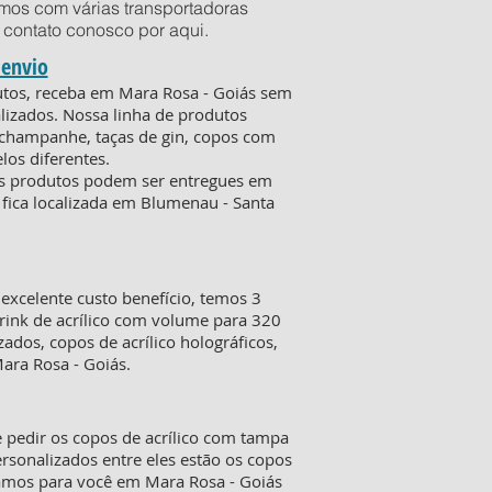
mos com várias transportadoras
em contato conosco por
aqui
.
 envio
dutos, receba em Mara Rosa - Goiás sem
lizados. Nossa linha de produtos
e champanhe, taças de gin, copos com
os diferentes.
 os produtos podem ser entregues em
 fica localizada em Blumenau - Santa
xcelente custo benefício, temos 3
rink de acrílico com volume para 320
ados, copos de acrílico holográficos,
ara Rosa - Goiás.
 pedir os copos de acrílico com tampa
sonalizados entre eles estão os copos
egamos para você em Mara Rosa - Goiás