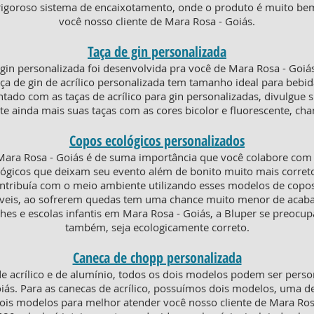
rigoroso sistema de encaixotamento, onde o produto é muito be
você nosso cliente de Mara Rosa - Goiás.
Taça de gin personalizada
gin personalizada foi desenvolvida pra você de Mara Rosa - Goi
de gin de acrílico personalizada tem tamanho ideal para bebida
intado com as taças de acrílico para gin personalizadas, divulgu
e ainda mais suas taças com as cores bicolor e fluorescente, c
Copos ecológicos personalizados
ara Rosa - Goiás é de suma importância que você colabore com a
ógicos que deixam seu evento além de bonito muito mais corret
ontribuía com o meio ambiente utilizando esses modelos de copo
eáveis, ao sofrerem quedas tem uma chance muito menor de acaba
es e escolas infantis em Mara Rosa - Goiás, a Bluper se preocup
também, seja ecologicamente correto.
Caneca de chopp personalizada
e acrílico e de alumínio, todos os dois modelos podem ser pers
iás. Para as canecas de acrílico, possuímos dois modelos, uma 
is modelos para melhor atender você nosso cliente de Mara Rosa 