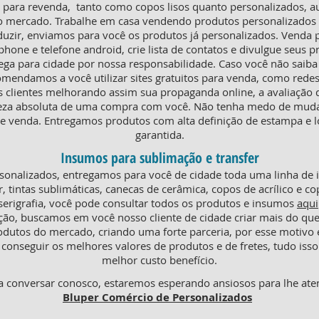
ra revenda, tanto como copos lisos quanto personalizados, au
o mercado. Trabalhe em casa vendendo produtos personalizados e
duzir, enviamos para você os produtos já personalizados. Venda
phone e telefone android, crie lista de contatos e divulgue seus p
rega para cidade por nossa responsabilidade. Caso você não saiba
omendamos a você utilizar sites gratuitos para venda, como redes
s clientes melhorando assim sua propaganda online, a avaliaçã
teza absoluta de uma compra com você. Não tenha medo de mudar
 venda. Entregamos produtos com alta definição de estampa e l
garantida.
Insumos para sublimação e transfer
onalizados, entregamos para você de cidade toda uma linha de
r, tintas sublimáticas, canecas de cerâmica, copos de acrílico e co
serigrafia, você pode consultar todos os produtos e insumos
aqui
ção, buscamos em você nosso cliente de cidade criar mais do q
odutos do mercado, criando uma forte parceria, por esse motiv
conseguir os melhores valores de produtos e de fretes, tudo isso
melhor custo benefício.
 conversar conosco, estaremos esperando ansiosos para lhe ate
Bluper Comércio de Personalizados