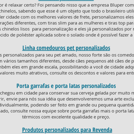
or é relaxar certo? Foi pensando nisso que a empresa Bluper co
chinelos, sabendo que esse é um objeto que todo o brasileiro util
der cidade com os melhores valores de frete, personalizamos ele
ões diferentes, com tiras slim para as mulheres e tiras top par
 chinelos lisos para personalização e eles já personalizados por
cido de poliéster aplicada sobre o solado onde é possível fazer 
Linha comedouros pet personalizados
 personalizados para seu pet amado, nosso forte são os comed
m vários tamanhos diferentes, desde cães pequenos até cães de p
ém eles em grande escala, possibilitando a você de cidade adquir
valores muito atrativos, consulte os descontos e valores para en
Porta garrafas e porta latas personalizados
 chegou em cidade para conservar sua cerveja gelada por muito 
ir, envie para nós sua idéia que desenvolveremos uma arte exclu
dividualmente, podendo ser feito em grande ou pequena quanti
iado, consulte nossa equipe sobre porta garrafas mais o porta la
térmicos com excelente qualidade e preço.
Produtos personalizados para Revenda