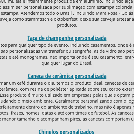
0 ml, ela é inteiramente produzida em alumínio, incluindo alça e
o assim ser personalizada por sublimação com estampa colorida 
e estampa. Atendemos todo o Brasil , incluindo Mara Rosa - Goiá
cerveja como stammtisch e oktoberfest, deixe sua cerveja artesa
produtos.
Taça de champanhe personalizada
os para qualquer tipo de evento, incluindo casamentos, onde é 
ico são personalizadas via transfer ou serigrafia, as de vidro são 
huetas e até monogramas, não importa onde é seu casamento, en
qualquer lugar do Brasil.
Caneca de cerâmica personalizada
mar um café durante o dia, temos o produto ideal, canecas de c
erâmica, com resina de poliéster aplicada sobre seu corpo extern
. Esse produto é muito utilizado em empresas pelas quais optam p
 ajudando o meio ambiente. Geralmente personalizando com o lo
erfeitamente dentro do ambiente de trabalho, mas não é apenas ni
otos, frases, nomes, datas e até com times de futebol. As canecas
o de menor tamanho e acompanham pires, as canecas comportam 
Chinelos personalizados