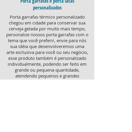
Porta garrafas e porta latas
personalizados
Porta garrafas térmico personalizado
chegou em cidade para conservar sua
cerveja gelada por muito mais tempo,
personalize nossos porta garrafas com o
tema que você preferir, envie para nós
sua idéia que desenvolveremos uma
arte exclusiva para você ou seu negócio,
esse produto também é personalizado
individualmente, podendo ser feito em
grande ou pequena quantidade,
atendendo pequenos e grandes
negócios. Para um brinde diferenciado,
consulte nossa equipe sobre porta
garrafas mais o porta latas
personalizado, ambos produtos
térmicos com excelente qualidade e
preço.
Produtos personalizados para Revenda