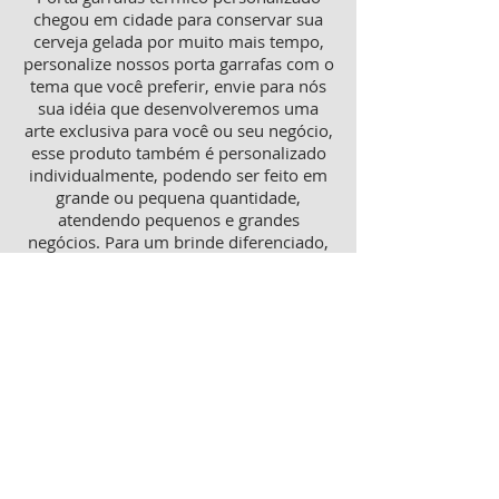
chegou em cidade para conservar sua
cerveja gelada por muito mais tempo,
personalize nossos porta garrafas com o
tema que você preferir, envie para nós
sua idéia que desenvolveremos uma
arte exclusiva para você ou seu negócio,
esse produto também é personalizado
individualmente, podendo ser feito em
grande ou pequena quantidade,
atendendo pequenos e grandes
negócios. Para um brinde diferenciado,
consulte nossa equipe sobre porta
garrafas mais o porta latas
personalizado, ambos produtos
térmicos com excelente qualidade e
preço.
Produtos personalizados para Revenda
Trabalhamos também com produtos
para revenda, tanto como copos lisos
quanto personalizados, aumente sua