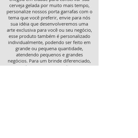
cerveja gelada por muito mais tempo,
personalize nossos porta garrafas com o
tema que você preferir, envie para nós
sua idéia que desenvolveremos uma
arte exclusiva para você ou seu negócio,
esse produto também é personalizado
individualmente, podendo ser feito em
grande ou pequena quantidade,
atendendo pequenos e grandes
negócios. Para um brinde diferenciado,
consulte nossa equipe sobre porta
garrafas mais o porta latas
personalizado, ambos produtos
térmicos com excelente qualidade e
preço.
Produtos personalizados para Revenda
Trabalhamos também com produtos
para revenda, tanto como copos lisos
quanto personalizados, aumente sua
receita com essa linha de produtos que