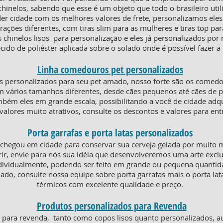
chinelos, sabendo que esse é um objeto que todo o brasileiro util
der cidade com os melhores valores de frete, personalizamos ele
ões diferentes, com tiras slim para as mulheres e tiras top par
 chinelos lisos para personalização e eles já personalizados por
cido de poliéster aplicada sobre o solado onde é possível fazer 
Linha comedouros pet personalizados
 personalizados para seu pet amado, nosso forte são os comed
m vários tamanhos diferentes, desde cães pequenos até cães de p
ém eles em grande escala, possibilitando a você de cidade adquir
valores muito atrativos, consulte os descontos e valores para en
Porta garrafas e porta latas personalizados
 chegou em cidade para conservar sua cerveja gelada por muito 
ir, envie para nós sua idéia que desenvolveremos uma arte exclu
dividualmente, podendo ser feito em grande ou pequena quanti
iado, consulte nossa equipe sobre porta garrafas mais o porta la
térmicos com excelente qualidade e preço.
Produtos personalizados para Revenda
ra revenda, tanto como copos lisos quanto personalizados, au