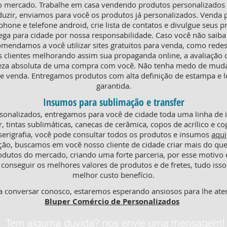
o mercado. Trabalhe em casa vendendo produtos personalizados e
duzir, enviamos para você os produtos já personalizados. Venda
phone e telefone android, crie lista de contatos e divulgue seus p
rega para cidade por nossa responsabilidade. Caso você não saiba
omendamos a você utilizar sites gratuitos para venda, como redes
s clientes melhorando assim sua propaganda online, a avaliaçã
teza absoluta de uma compra com você. Não tenha medo de mudar
 venda. Entregamos produtos com alta definição de estampa e l
garantida.
Insumos para sublimação e transfer
onalizados, entregamos para você de cidade toda uma linha de
r, tintas sublimáticas, canecas de cerâmica, copos de acrílico e co
serigrafia, você pode consultar todos os produtos e insumos
aqui
ção, buscamos em você nosso cliente de cidade criar mais do q
odutos do mercado, criando uma forte parceria, por esse motiv
conseguir os melhores valores de produtos e de fretes, tudo isso
melhor custo benefício.
 conversar conosco, estaremos esperando ansiosos para lhe ate
Bluper Comércio de Personalizados
Tem alguma duvida? nos envie uma mensagem!