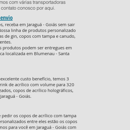
mos com várias transportadoras
em contato conosco por
aqui
.
 envio
s, receba em Jaraguá - Goiás sem sair
Nossa linha de produtos personalizado
ças de gin, copos com tampa e canudo,
entes.
 os produtos podem ser entregues em
fica localizada em Blumenau - Santa
xcelente custo benefício, temos 3
rink de acrílico com volume para 320
ados, copos de acrílico holográficos,
Jaraguá - Goiás.
 pedir os copos de acrílico com tampa
sonalizados entre eles estão os copos
amos para você em Jaraguá - Goiás com