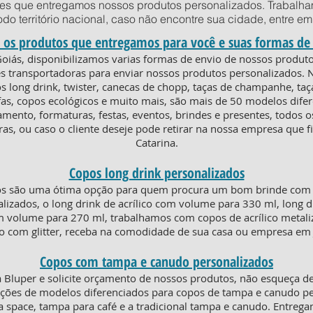
des que entregamos nossos produtos personalizados. Trabalha
todo território nacional, caso não encontre sua cidade, entre 
 os produtos que entregamos para você e suas formas de
 Goiás, disponibilizamos varias formas de envio de nossos produto
 transportadoras para enviar nossos produtos personalizados. 
os long drink, twister, canecas de chopp, taças de champanhe, ta
fas, copos ecológicos e muito mais, são mais de 50 modelos difer
amento, formaturas, festas, eventos, brindes e presentes, todos
ras, ou caso o cliente deseje pode retirar na nossa empresa que 
Catarina.
Copos long drink personalizados
os são uma ótima opção para quem procura um bom brinde com e
lizados, o long drink de acrílico com volume para 330 ml, long d
om volume para 270 ml, trabalhamos com copos de acrílico metaliz
co com glitter, receba na comodidade de sua casa ou empresa em 
Copos com tampa e canudo personalizados
Bluper e solicite orçamento de nossos produtos, não esqueça de
ões de modelos diferenciados para copos de tampa e canudo per
pa space, tampa para café e a tradicional tampa e canudo. Entreg