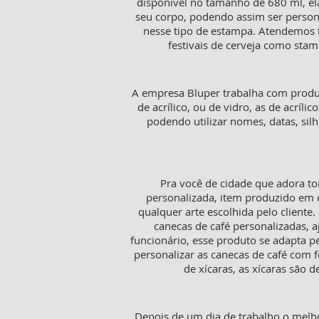
disponível no tamanho de 680 ml, ela
seu corpo, podendo assim ser person
nesse tipo de estampa. Atendemos t
festivais de cerveja como stam
A empresa Bluper trabalha com produt
de acrílico, ou de vidro, as de acríl
podendo utilizar nomes, datas, si
Pra você de cidade que adora to
personalizada, item produzido em c
qualquer arte escolhida pelo cliente
canecas de café personalizadas,
funcionário, esse produto se adapta p
personalizar as canecas de café com f
de xícaras, as xícaras sã
Depois de um dia de trabalho o melh