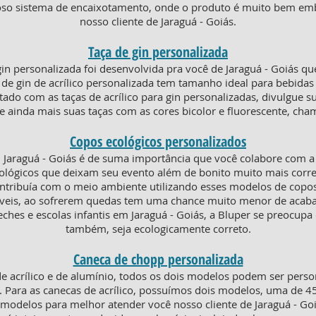
roso sistema de encaixotamento, onde o produto é muito bem emb
nosso cliente de Jaraguá - Goiás.
Taça de gin personalizada
in personalizada foi desenvolvida pra você de Jaraguá - Goiás 
e gin de acrílico personalizada tem tamanho ideal para bebidas t
ntado com as taças de acrílico para gin personalizadas, divulgue 
 ainda mais suas taças com as cores bicolor e fluorescente, cha
Copos ecológicos personalizados
Jaraguá - Goiás é de suma importância que você colabore com a 
lógicos que deixam seu evento além de bonito muito mais corre
ontribuía com o meio ambiente utilizando esses modelos de copo
eáveis, ao sofrerem quedas tem uma chance muito menor de acaba
hes e escolas infantis em Jaraguá - Goiás, a Bluper se preocupa
também, seja ecologicamente correto.
Caneca de chopp personalizada
e acrílico e de alumínio, todos os dois modelos podem ser pers
s. Para as canecas de acrílico, possuímos dois modelos, uma de 
odelos para melhor atender você nosso cliente de Jaraguá - Goi