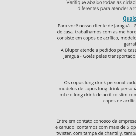
Verifique abaixo todas as cida
diferentes para atender a 
Quais
Para você nosso cliente de Jaraguá -
de casa, trabalhamos com as melhores
consiste em copos de acrílico, model
garra
A Bluper atende a pedidos para cas
Jaraguá - Goiás pelas transportado
Os copos long drink personalizad
modelos de copos long drink persona
ml e o long drink de acrílico slim c
copos de acríli
Entre em contato conosco da empresa 
e canudo, contamos com mais de 5 opç
twister, com tampa de chantilly, tam