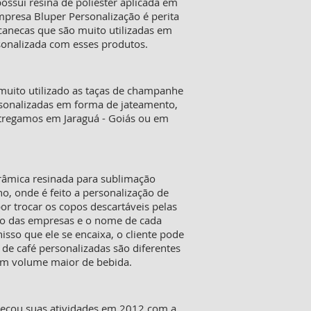
ossui resina de poliéster aplicada em
presa Bluper Personalização é perita
canecas que são muito utilizadas em
rsonalizada com esses produtos.
muito utilizado as taças de champanhe
personalizadas em forma de jateamento,
ntregamos em Jaraguá - Goiás ou em
erâmica resinada para sublimação
o, onde é feito a personalização de
or trocar os copos descartáveis pelas
go das empresas e o nome de cada
sso que ele se encaixa, o cliente pode
 de café personalizadas são diferentes
um volume maior de bebida.
meçou suas atividades em 2012 com a