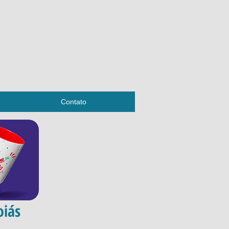
Contato
oiás