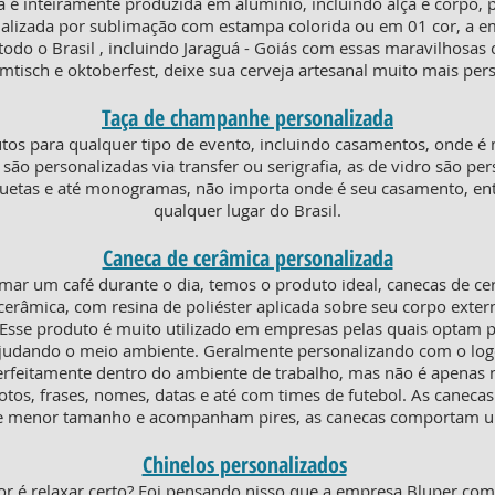
 é inteiramente produzida em alumínio, incluindo alça e corpo, p
alizada por sublimação com estampa colorida ou em 01 cor, a em
odo o Brasil , incluindo Jaraguá - Goiás com essas maravilhosas 
mtisch e oktoberfest, deixe sua cerveja artesanal muito mais pe
Taça de champanhe personalizada
os para qualquer tipo de evento, incluindo casamentos, onde é 
ico são personalizadas via transfer ou serigrafia, as de vidro são 
lhuetas e até monogramas, não importa onde é seu casamento, e
qualquer lugar do Brasil.
Caneca de cerâmica personalizada
mar um café durante o dia, temos o produto ideal, canecas de c
erâmica, com resina de poliéster aplicada sobre seu corpo extern
. Esse produto é muito utilizado em empresas pelas quais optam p
 ajudando o meio ambiente. Geralmente personalizando com o lo
erfeitamente dentro do ambiente de trabalho, mas não é apenas ni
otos, frases, nomes, datas e até com times de futebol. As canecas
o de menor tamanho e acompanham pires, as canecas comportam 
Chinelos personalizados
or é relaxar certo? Foi pensando nisso que a empresa Bluper co