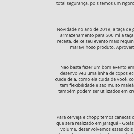
total segurança, pois temos um rigo
Novidade no ano de 2019, a taça de g
armazenamento para 500 ml a taça d
receita, deixe seu evento mais requi
maravilhoso produto. Aproveite
Não basta fazer um bom evento em 
desenvolveu uma linha de copos eco
cuide dela, como ela cuida de você, c
tem flexibilidade e são muito mal
também podem ser utilizados em crec
Para cerveja e chopp temos canecas d
que será realizado em Jaraguá - Goiá
volume, desenvolvemos esses dois m