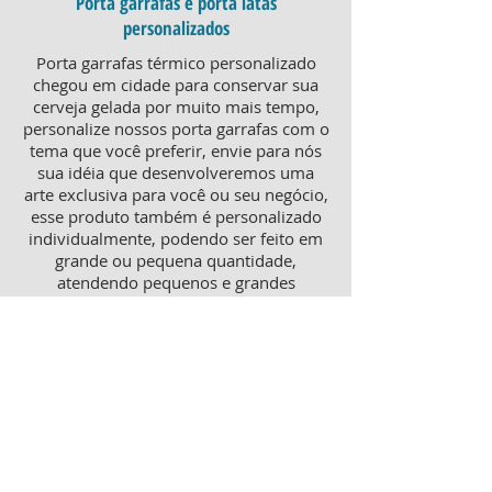
Porta garrafas e porta latas
personalizados
Porta garrafas térmico personalizado
chegou em cidade para conservar sua
cerveja gelada por muito mais tempo,
personalize nossos porta garrafas com o
tema que você preferir, envie para nós
sua idéia que desenvolveremos uma
arte exclusiva para você ou seu negócio,
esse produto também é personalizado
individualmente, podendo ser feito em
grande ou pequena quantidade,
atendendo pequenos e grandes
negócios. Para um brinde diferenciado,
consulte nossa equipe sobre porta
garrafas mais o porta latas
personalizado, ambos produtos
térmicos com excelente qualidade e
preço.
Produtos personalizados para Revenda