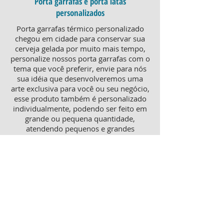
Porta garrafas e porta latas
personalizados
Porta garrafas térmico personalizado
chegou em cidade para conservar sua
cerveja gelada por muito mais tempo,
personalize nossos porta garrafas com o
tema que você preferir, envie para nós
sua idéia que desenvolveremos uma
arte exclusiva para você ou seu negócio,
esse produto também é personalizado
individualmente, podendo ser feito em
grande ou pequena quantidade,
atendendo pequenos e grandes
negócios. Para um brinde diferenciado,
consulte nossa equipe sobre porta
garrafas mais o porta latas
personalizado, ambos produtos
térmicos com excelente qualidade e
preço.
Produtos personalizados para Revenda