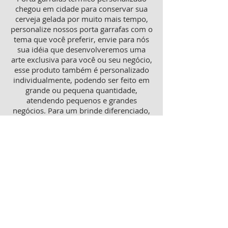
chegou em cidade para conservar sua
cerveja gelada por muito mais tempo,
personalize nossos porta garrafas com o
tema que você preferir, envie para nós
sua idéia que desenvolveremos uma
arte exclusiva para você ou seu negócio,
esse produto também é personalizado
individualmente, podendo ser feito em
grande ou pequena quantidade,
atendendo pequenos e grandes
negócios. Para um brinde diferenciado,
consulte nossa equipe sobre porta
garrafas mais o porta latas
personalizado, ambos produtos
térmicos com excelente qualidade e
preço.
Produtos personalizados para Revenda
Trabalhamos também com produtos
para revenda, tanto como copos lisos
quanto personalizados, aumente sua