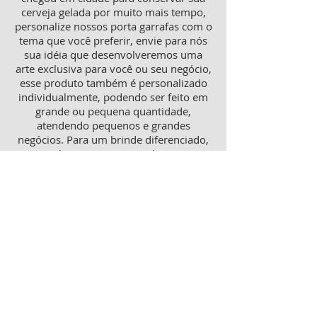
cerveja gelada por muito mais tempo,
personalize nossos porta garrafas com o
tema que você preferir, envie para nós
sua idéia que desenvolveremos uma
arte exclusiva para você ou seu negócio,
esse produto também é personalizado
individualmente, podendo ser feito em
grande ou pequena quantidade,
atendendo pequenos e grandes
negócios. Para um brinde diferenciado,
consulte nossa equipe sobre porta
garrafas mais o porta latas
personalizado, ambos produtos
térmicos com excelente qualidade e
preço.
Produtos personalizados para Revenda
Trabalhamos também com produtos
para revenda, tanto como copos lisos
quanto personalizados, aumente sua
receita com essa linha de produtos que