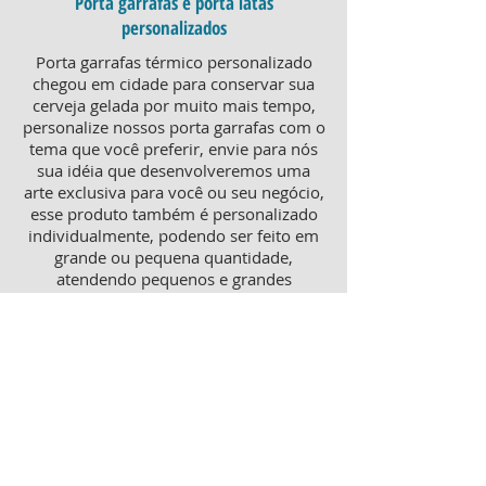
Porta garrafas e porta latas
personalizados
Porta garrafas térmico personalizado
chegou em cidade para conservar sua
cerveja gelada por muito mais tempo,
personalize nossos porta garrafas com o
tema que você preferir, envie para nós
sua idéia que desenvolveremos uma
arte exclusiva para você ou seu negócio,
esse produto também é personalizado
individualmente, podendo ser feito em
grande ou pequena quantidade,
atendendo pequenos e grandes
negócios. Para um brinde diferenciado,
consulte nossa equipe sobre porta
garrafas mais o porta latas
personalizado, ambos produtos
térmicos com excelente qualidade e
preço.
Produtos personalizados para Revenda