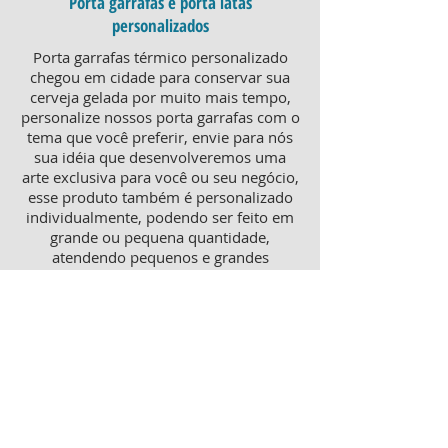
Porta garrafas e porta latas
personalizados
Porta garrafas térmico personalizado
chegou em cidade para conservar sua
cerveja gelada por muito mais tempo,
personalize nossos porta garrafas com o
tema que você preferir, envie para nós
sua idéia que desenvolveremos uma
arte exclusiva para você ou seu negócio,
esse produto também é personalizado
individualmente, podendo ser feito em
grande ou pequena quantidade,
atendendo pequenos e grandes
negócios. Para um brinde diferenciado,
consulte nossa equipe sobre porta
garrafas mais o porta latas
personalizado, ambos produtos
térmicos com excelente qualidade e
preço.
Produtos personalizados para Revenda