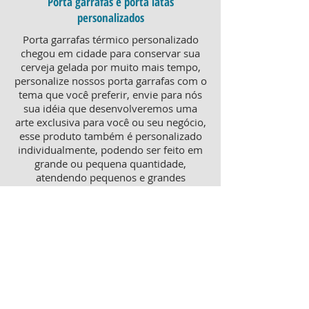
Porta garrafas e porta latas
personalizados
Porta garrafas térmico personalizado
chegou em cidade para conservar sua
cerveja gelada por muito mais tempo,
personalize nossos porta garrafas com o
tema que você preferir, envie para nós
sua idéia que desenvolveremos uma
arte exclusiva para você ou seu negócio,
esse produto também é personalizado
individualmente, podendo ser feito em
grande ou pequena quantidade,
atendendo pequenos e grandes
negócios. Para um brinde diferenciado,
consulte nossa equipe sobre porta
garrafas mais o porta latas
personalizado, ambos produtos
térmicos com excelente qualidade e
preço.
Produtos personalizados para Revenda