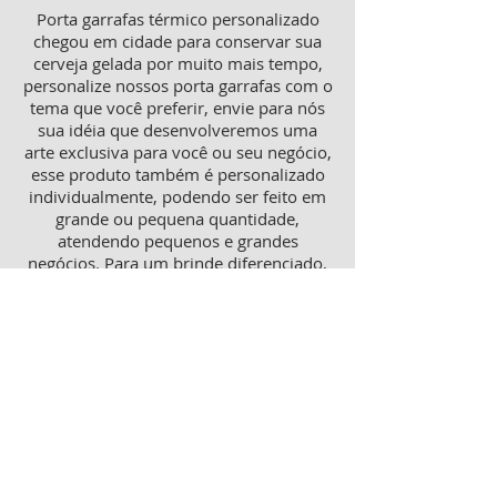
Porta garrafas térmico personalizado
chegou em cidade para conservar sua
cerveja gelada por muito mais tempo,
personalize nossos porta garrafas com o
tema que você preferir, envie para nós
sua idéia que desenvolveremos uma
arte exclusiva para você ou seu negócio,
esse produto também é personalizado
individualmente, podendo ser feito em
grande ou pequena quantidade,
atendendo pequenos e grandes
negócios. Para um brinde diferenciado,
consulte nossa equipe sobre porta
garrafas mais o porta latas
personalizado, ambos produtos
térmicos com excelente qualidade e
preço.
Produtos personalizados para Revenda
Trabalhamos também com produtos
para revenda, tanto como copos lisos