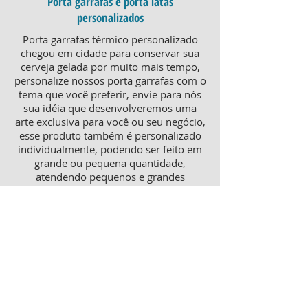
Porta garrafas e porta latas
personalizados
Porta garrafas térmico personalizado
chegou em cidade para conservar sua
cerveja gelada por muito mais tempo,
personalize nossos porta garrafas com o
tema que você preferir, envie para nós
sua idéia que desenvolveremos uma
arte exclusiva para você ou seu negócio,
esse produto também é personalizado
individualmente, podendo ser feito em
grande ou pequena quantidade,
atendendo pequenos e grandes
negócios. Para um brinde diferenciado,
consulte nossa equipe sobre porta
garrafas mais o porta latas
personalizado, ambos produtos
térmicos com excelente qualidade e
preço.
Produtos personalizados para Revenda