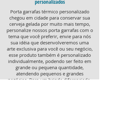
personalizados
Porta garrafas térmico personalizado
chegou em cidade para conservar sua
cerveja gelada por muito mais tempo,
personalize nossos porta garrafas com o
tema que você preferir, envie para nós
sua idéia que desenvolveremos uma
arte exclusiva para você ou seu negócio,
esse produto também é personalizado
individualmente, podendo ser feito em
grande ou pequena quantidade,
atendendo pequenos e grandes
negócios. Para um brinde diferenciado,
consulte nossa equipe sobre porta
garrafas mais o porta latas
personalizado, ambos produtos
térmicos com excelente qualidade e
preço.
Produtos personalizados para Revenda
Trabalhamos também com produtos