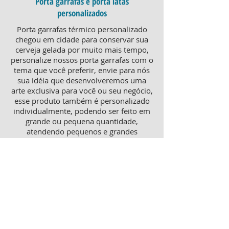
Porta garrafas e porta latas
personalizados
Porta garrafas térmico personalizado
chegou em cidade para conservar sua
cerveja gelada por muito mais tempo,
personalize nossos porta garrafas com o
tema que você preferir, envie para nós
sua idéia que desenvolveremos uma
arte exclusiva para você ou seu negócio,
esse produto também é personalizado
individualmente, podendo ser feito em
grande ou pequena quantidade,
atendendo pequenos e grandes
negócios. Para um brinde diferenciado,
consulte nossa equipe sobre porta
garrafas mais o porta latas
personalizado, ambos produtos
térmicos com excelente qualidade e
preço.
Produtos personalizados para Revenda