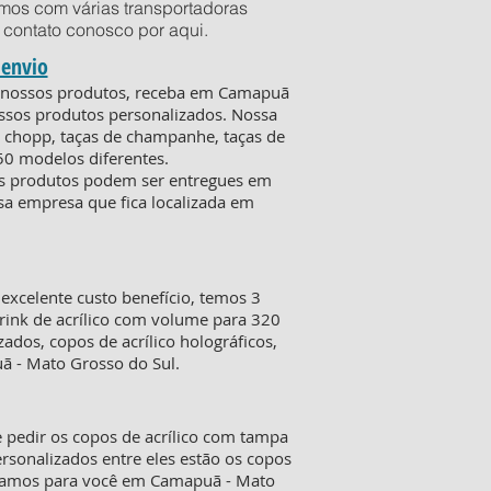
mos com várias transportadoras
em contato conosco por
aqui
.
 envio
de nossos produtos, receba em Camapuã
ssos produtos personalizados. Nossa
de chopp, taças de champanhe, taças de
50 modelos diferentes.
 os produtos podem ser entregues em
sa empresa que fica localizada em
xcelente custo benefício, temos 3
rink de acrílico com volume para 320
ados, copos de acrílico holográficos,
ã - Mato Grosso do Sul.
 pedir os copos de acrílico com tampa
sonalizados entre eles estão os copos
regamos para você em Camapuã - Mato