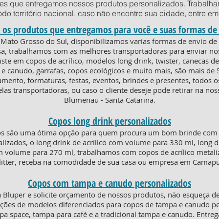
des que entregamos nossos produtos personalizados. Trabalha
todo território nacional, caso não encontre sua cidade, entre 
 os produtos que entregamos para você e suas formas de
 Mato Grosso do Sul, disponibilizamos varias formas de envio 
asa, trabalhamos com as melhores transportadoras para enviar no
ste em copos de acrílico, modelos long drink, twister, canecas 
e canudo, garrafas, copos ecológicos e muito mais, são mais de 
amento, formaturas, festas, eventos, brindes e presentes, todos
as transportadoras, ou caso o cliente deseje pode retirar na nos
Blumenau - Santa Catarina.
Copos long drink personalizados
os são uma ótima opção para quem procura um bom brinde com e
lizados, o long drink de acrílico com volume para 330 ml, long d
om volume para 270 ml, trabalhamos com copos de acrílico metaliz
glitter, receba na comodidade de sua casa ou empresa em Camapu
Copos com tampa e canudo personalizados
Bluper e solicite orçamento de nossos produtos, não esqueça de
ões de modelos diferenciados para copos de tampa e canudo per
ampa space, tampa para café e a tradicional tampa e canudo. Ent