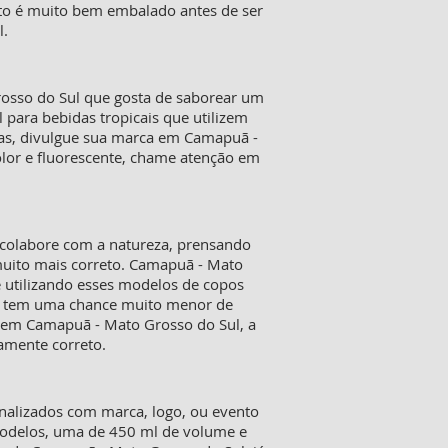
to é muito bem embalado antes de ser
l.
rosso do Sul que gosta de saborear um
para bebidas tropicais que utilizem
adas, divulgue sua marca em Camapuã -
lor e fluorescente, chame atenção em
colabore com a natureza, prensando
muito mais correto. Camapuã - Mato
 utilizando esses modelos de copos
das tem uma chance muito menor de
s em Camapuã - Mato Grosso do Sul, a
amente correto.
onalizados com marca, logo, ou evento
 modelos, uma de 450 ml de volume e