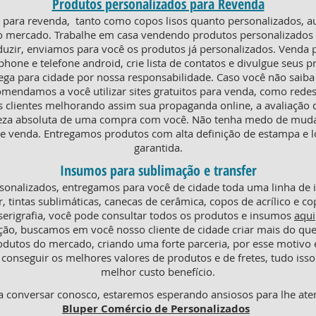
Produtos personalizados para Revenda
ra revenda, tanto como copos lisos quanto personalizados, au
o mercado. Trabalhe em casa vendendo produtos personalizados e
duzir, enviamos para você os produtos já personalizados. Venda
phone e telefone android, crie lista de contatos e divulgue seus p
rega para cidade por nossa responsabilidade. Caso você não saiba
omendamos a você utilizar sites gratuitos para venda, como redes
s clientes melhorando assim sua propaganda online, a avaliaçã
teza absoluta de uma compra com você. Não tenha medo de mudar
 venda. Entregamos produtos com alta definição de estampa e l
garantida.
Insumos para sublimação e transfer
onalizados, entregamos para você de cidade toda uma linha de
r, tintas sublimáticas, canecas de cerâmica, copos de acrílico e co
serigrafia, você pode consultar todos os produtos e insumos
aqui
ção, buscamos em você nosso cliente de cidade criar mais do q
odutos do mercado, criando uma forte parceria, por esse motiv
conseguir os melhores valores de produtos e de fretes, tudo isso
melhor custo benefício.
 conversar conosco, estaremos esperando ansiosos para lhe ate
Bluper Comércio de Personalizados