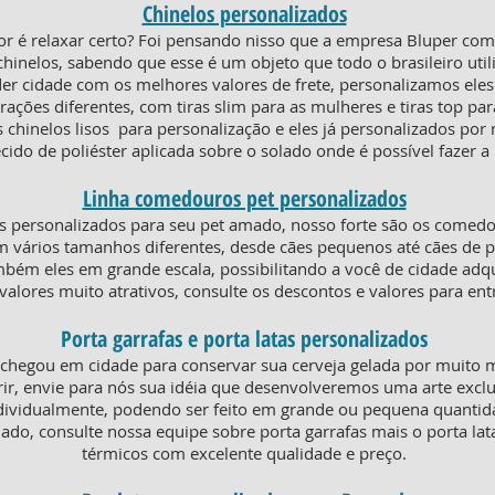
Chinelos personalizados
or é relaxar certo? Foi pensando nisso que a empresa Bluper co
chinelos, sabendo que esse é um objeto que todo o brasileiro util
der cidade com os melhores valores de frete, personalizamos ele
ões diferentes, com tiras slim para as mulheres e tiras top par
 chinelos lisos para personalização e eles já personalizados por
cido de poliéster aplicada sobre o solado onde é possível fazer 
Linha comedouros pet personalizados
 personalizados para seu pet amado, nosso forte são os comed
m vários tamanhos diferentes, desde cães pequenos até cães de p
ém eles em grande escala, possibilitando a você de cidade adquir
valores muito atrativos, consulte os descontos e valores para en
Porta garrafas e porta latas personalizados
 chegou em cidade para conservar sua cerveja gelada por muito 
ir, envie para nós sua idéia que desenvolveremos uma arte exclu
dividualmente, podendo ser feito em grande ou pequena quanti
iado, consulte nossa equipe sobre porta garrafas mais o porta la
térmicos com excelente qualidade e preço.