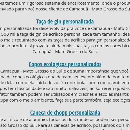
pois temos um rigoroso sistema de encaixotamento, onde o produ
nviado para você nosso cliente de Camapuã - Mato Grosso do Su
Taça de gin personalizada
in personalizada foi desenvolvida pra você de Camapuã - Mato G
0 ml a taça de gin de acrílico personalizada tem tamanho ideal 
nto mais requintado com as taças de acrílico para gin personaliz
hoso produto. Aproveite ainda mais suas taças com as cores bico
Camapuã - Mato Grosso do Suls.
Copos ecológicos personalizados
Camapuã - Mato Grosso do Sul é de suma importância que você 
nha de copos ecológicos que deixam seu evento além de bonito 
de dela, como ela cuida de você, contribuía com o meio ambiente
opos tem flexibilidade e são muito maleáveis, ao sofrerem que
ator também podem ser utilizados em creches e escolas infanti
cupa com o meio ambiente, faça sua parte também, seja ecologic
Caneca de chopp personalizada
e acrílico e de alumínio, todos os dois modelos podem ser pers
to Grosso do Sul. Para as canecas de acrílico, possuímos dois