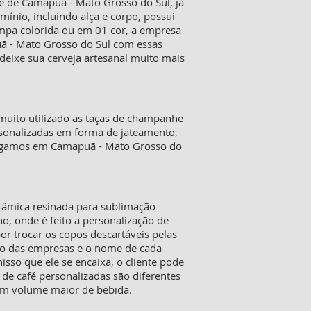
e de Camapuã - Mato Grosso do Sul, já
ínio, incluindo alça e corpo, possui
ampa colorida ou em 01 cor, a empresa
uã - Mato Grosso do Sul com essas
deixe sua cerveja artesanal muito mais
muito utilizado as taças de champanhe
personalizadas em forma de jateamento,
tregamos em Camapuã - Mato Grosso do
erâmica resinada para sublimação
o, onde é feito a personalização de
or trocar os copos descartáveis pelas
go das empresas e o nome de cada
sso que ele se encaixa, o cliente pode
 de café personalizadas são diferentes
um volume maior de bebida.