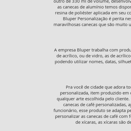
outro de 330 ml de volume, desenvolv
as canecas de alumínio temos dispon
resina de poliéster aplicada em seu 
Bluper Personalização é perita n
maravilhosas canecas que são muito ut
A empresa Bluper trabalha com produt
de acrílico, ou de vidro, as de acríl
podendo utilizar nomes, datas, silh
Pra você de cidade que adora to
personalizada, item produzido em c
qualquer arte escolhida pelo cliente
canecas de café personalizadas,
funcionário, esse produto se adapta p
personalizar as canecas de café com f
de xícaras, as xícaras sã