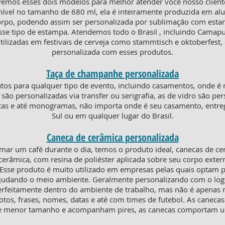
emos esses dois modelos para melhor atender você nosso client
ível no tamanho de 680 ml, ela é inteiramente produzida em alum
corpo, podendo assim ser personalizada por sublimação com est
esse tipo de estampa. Atendemos todo o Brasil , incluindo Camap
ilizadas em festivais de cerveja como stammtisch e oktoberfest, 
personalizada com esses produtos.
Taça de champanhe personalizada
os para qualquer tipo de evento, incluindo casamentos, onde é 
ico são personalizadas via transfer ou serigrafia, as de vidro são 
uetas e até monogramas, não importa onde é seu casamento, en
Sul ou em qualquer lugar do Brasil.
Caneca de cerâmica personalizada
mar um café durante o dia, temos o produto ideal, canecas de c
erâmica, com resina de poliéster aplicada sobre seu corpo extern
. Esse produto é muito utilizado em empresas pelas quais optam p
 ajudando o meio ambiente. Geralmente personalizando com o lo
erfeitamente dentro do ambiente de trabalho, mas não é apenas ni
otos, frases, nomes, datas e até com times de futebol. As canecas
o de menor tamanho e acompanham pires, as canecas comportam 