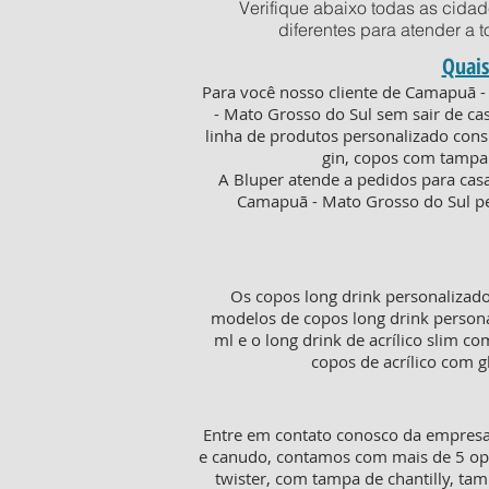
Verifique abaixo todas as cida
diferentes para atender a 
Quais
Para você nosso cliente de Camapuã -
- Mato Grosso do Sul sem sair de c
linha de produtos personalizado consi
gin, copos com tampa 
A Bluper atende a pedidos para cas
Camapuã - Mato Grosso do Sul pel
Os copos long drink personalizad
modelos de copos long drink persona
ml e o long drink de acrílico slim c
copos de acrílico com 
Entre em contato conosco da empresa 
e canudo, contamos com mais de 5 opç
twister, com tampa de chantilly, t