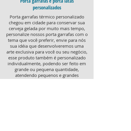
Porta garrafas e porta latas
personalizados
Porta garrafas térmico personalizado
chegou em cidade para conservar sua
cerveja gelada por muito mais tempo,
personalize nossos porta garrafas com o
tema que você preferir, envie para nós
sua idéia que desenvolveremos uma
arte exclusiva para você ou seu negócio,
esse produto também é personalizado
individualmente, podendo ser feito em
grande ou pequena quantidade,
atendendo pequenos e grandes
negócios. Para um brinde diferenciado,
consulte nossa equipe sobre porta
garrafas mais o porta latas
personalizado, ambos produtos
térmicos com excelente qualidade e
preço.
Produtos personalizados para Revenda