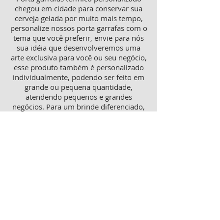
chegou em cidade para conservar sua
cerveja gelada por muito mais tempo,
personalize nossos porta garrafas com o
tema que você preferir, envie para nós
sua idéia que desenvolveremos uma
arte exclusiva para você ou seu negócio,
esse produto também é personalizado
individualmente, podendo ser feito em
grande ou pequena quantidade,
atendendo pequenos e grandes
negócios. Para um brinde diferenciado,
consulte nossa equipe sobre porta
garrafas mais o porta latas
personalizado, ambos produtos
térmicos com excelente qualidade e
preço.
Produtos personalizados para Revenda
Trabalhamos também com produtos
para revenda, tanto como copos lisos
quanto personalizados, aumente sua