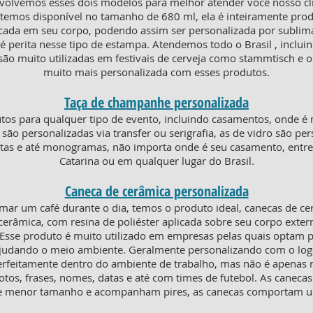
olvemos esses dois modelos para melhor atender você nosso clie
o temos disponível no tamanho de 680 ml, ela é inteiramente prod
plicada em seu corpo, podendo assim ser personalizada por subl
 perita nesse tipo de estampa. Atendemos todo o Brasil , incluin
o muito utilizadas em festivais de cerveja como stammtisch e ok
muito mais personalizada com esses produtos.
Taça de champanhe personalizada
os para qualquer tipo de evento, incluindo casamentos, onde é 
ico são personalizadas via transfer ou serigrafia, as de vidro são 
uetas e até monogramas, não importa onde é seu casamento, entre
Catarina ou em qualquer lugar do Brasil.
Caneca de cerâmica personalizada
mar um café durante o dia, temos o produto ideal, canecas de c
erâmica, com resina de poliéster aplicada sobre seu corpo extern
. Esse produto é muito utilizado em empresas pelas quais optam p
 ajudando o meio ambiente. Geralmente personalizando com o lo
erfeitamente dentro do ambiente de trabalho, mas não é apenas ni
otos, frases, nomes, datas e até com times de futebol. As canecas
o de menor tamanho e acompanham pires, as canecas comportam 