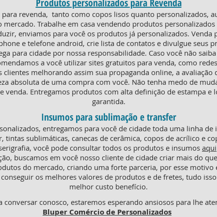
Produtos personalizados para Revenda
ra revenda, tanto como copos lisos quanto personalizados, au
o mercado. Trabalhe em casa vendendo produtos personalizados e
duzir, enviamos para você os produtos já personalizados. Venda
phone e telefone android, crie lista de contatos e divulgue seus p
rega para cidade por nossa responsabilidade. Caso você não saiba
omendamos a você utilizar sites gratuitos para venda, como redes
s clientes melhorando assim sua propaganda online, a avaliaçã
teza absoluta de uma compra com você. Não tenha medo de mudar
 venda. Entregamos produtos com alta definição de estampa e l
garantida.
Insumos para sublimação e transfer
onalizados, entregamos para você de cidade toda uma linha de
r, tintas sublimáticas, canecas de cerâmica, copos de acrílico e co
serigrafia, você pode consultar todos os produtos e insumos
aqui
ção, buscamos em você nosso cliente de cidade criar mais do q
odutos do mercado, criando uma forte parceria, por esse motiv
conseguir os melhores valores de produtos e de fretes, tudo isso
melhor custo benefício.
 conversar conosco, estaremos esperando ansiosos para lhe ate
Bluper Comércio de Personalizados