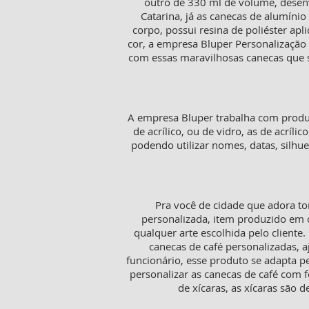
outro de 330 ml de volume, desenv
Catarina, já as canecas de alumíni
corpo, possui resina de poliéster a
cor, a empresa Bluper Personalização é
com essas maravilhosas canecas que sã
A empresa Bluper trabalha com produt
de acrílico, ou de vidro, as de acríl
podendo utilizar nomes, datas, silh
Pra você de cidade que adora to
personalizada, item produzido em c
qualquer arte escolhida pelo cliente
canecas de café personalizadas,
funcionário, esse produto se adapta p
personalizar as canecas de café com f
de xícaras, as xícaras sã