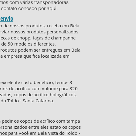
mos com várias transportadoras
em contato conosco por
aqui
.
 envio
vio de nossos produtos, receba em Bela
nviar nossos produtos personalizados.
anecas de chopp, taças de champanhe,
 de 50 modelos diferentes.
s produtos podem ser entregues em Bela
ssa empresa que fica localizada em
xcelente custo benefício, temos 3
rink de acrílico com volume para 320
ados, copos de acrílico holográficos,
do Toldo - Santa Catarina.
 pedir os copos de acrílico com tampa
sonalizados entre eles estão os copos
mos para você em Bela Vista do Toldo -