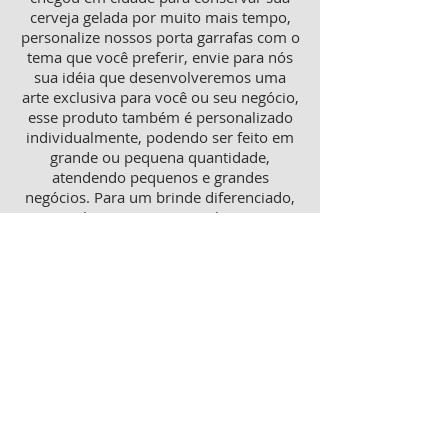
cerveja gelada por muito mais tempo,
personalize nossos porta garrafas com o
tema que você preferir, envie para nós
sua idéia que desenvolveremos uma
arte exclusiva para você ou seu negócio,
esse produto também é personalizado
individualmente, podendo ser feito em
grande ou pequena quantidade,
atendendo pequenos e grandes
negócios. Para um brinde diferenciado,
consulte nossa equipe sobre porta
garrafas mais o porta latas
personalizado, ambos produtos
térmicos com excelente qualidade e
preço.
Produtos personalizados para Revenda
Trabalhamos também com produtos
para revenda, tanto como copos lisos
quanto personalizados, aumente sua
receita com essa linha de produtos que