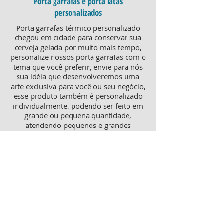
Porta garrafas e porta latas
personalizados
Porta garrafas térmico personalizado
chegou em cidade para conservar sua
cerveja gelada por muito mais tempo,
personalize nossos porta garrafas com o
tema que você preferir, envie para nós
sua idéia que desenvolveremos uma
arte exclusiva para você ou seu negócio,
esse produto também é personalizado
individualmente, podendo ser feito em
grande ou pequena quantidade,
atendendo pequenos e grandes
negócios. Para um brinde diferenciado,
consulte nossa equipe sobre porta
garrafas mais o porta latas
personalizado, ambos produtos
térmicos com excelente qualidade e
preço.
Produtos personalizados para Revenda