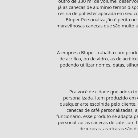
outro de 330 ml de volume, desenvol
já as canecas de alumínio temos disp
resina de poliéster aplicada em seu 
Bluper Personalização é perita ne
maravilhosas canecas que são muito ut
A empresa Bluper trabalha com produt
de acrílico, ou de vidro, as de acríl
podendo utilizar nomes, datas, silh
Pra você de cidade que adora to
personalizada, item produzido em c
qualquer arte escolhida pelo cliente
canecas de café personalizadas,
funcionário, esse produto se adapta p
personalizar as canecas de café com f
de xícaras, as xícaras sã