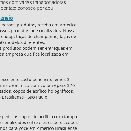
mos com várias transportadoras
em contato conosco por
aqui
.
 envio
de nossos produtos, receba em Américo
nossos produtos personalizados. Nossa
de chopp, taças de champanhe, taças de
50 modelos diferentes.
 os produtos podem ser entregues em
ssa empresa que fica localizada em
xcelente custo benefício, temos 3
rink de acrílico com volume para 320
ados, copos de acrílico holográficos,
Brasiliense - São Paulo.
 pedir os copos de acrílico com tampa
sonalizados entre eles estão os copos
amos para você em Américo Brasiliense