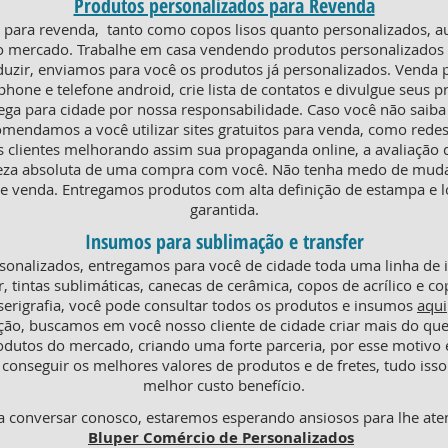
Produtos personalizados para Revenda
ra revenda, tanto como copos lisos quanto personalizados, au
o mercado. Trabalhe em casa vendendo produtos personalizados e
duzir, enviamos para você os produtos já personalizados. Venda
phone e telefone android, crie lista de contatos e divulgue seus p
rega para cidade por nossa responsabilidade. Caso você não saiba
omendamos a você utilizar sites gratuitos para venda, como redes
s clientes melhorando assim sua propaganda online, a avaliaçã
teza absoluta de uma compra com você. Não tenha medo de mudar
 venda. Entregamos produtos com alta definição de estampa e l
garantida.
Insumos para sublimação e transfer
onalizados, entregamos para você de cidade toda uma linha de
r, tintas sublimáticas, canecas de cerâmica, copos de acrílico e co
serigrafia, você pode consultar todos os produtos e insumos
aqui
ção, buscamos em você nosso cliente de cidade criar mais do q
odutos do mercado, criando uma forte parceria, por esse motiv
conseguir os melhores valores de produtos e de fretes, tudo isso
melhor custo benefício.
 conversar conosco, estaremos esperando ansiosos para lhe ate
Bluper Comércio de Personalizados