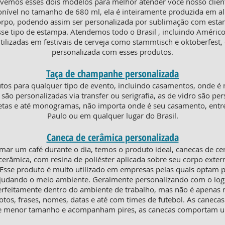
vemos esses dois modelos para melhor atender você nosso cliente
onível no tamanho de 680 ml, ela é inteiramente produzida em alu
corpo, podendo assim ser personalizada por sublimação com est
sse tipo de estampa. Atendemos todo o Brasil , incluindo Américo
ilizadas em festivais de cerveja como stammtisch e oktoberfest, 
personalizada com esses produtos.
Taça de champanhe personalizada
os para qualquer tipo de evento, incluindo casamentos, onde é 
ico são personalizadas via transfer ou serigrafia, as de vidro são 
uetas e até monogramas, não importa onde é seu casamento, ent
Paulo ou em qualquer lugar do Brasil.
Caneca de cerâmica personalizada
mar um café durante o dia, temos o produto ideal, canecas de c
erâmica, com resina de poliéster aplicada sobre seu corpo extern
. Esse produto é muito utilizado em empresas pelas quais optam p
 ajudando o meio ambiente. Geralmente personalizando com o lo
erfeitamente dentro do ambiente de trabalho, mas não é apenas ni
otos, frases, nomes, datas e até com times de futebol. As canecas
o de menor tamanho e acompanham pires, as canecas comportam 