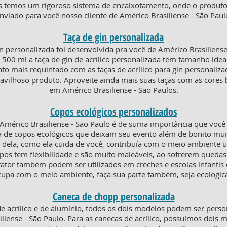
ois temos um rigoroso sistema de encaixotamento, onde o produt
nviado para você nosso cliente de Américo Brasiliense - São Paul
Taça de gin personalizada
n personalizada foi desenvolvida pra você de Américo Brasiliens
0 ml a taça de gin de acrílico personalizada tem tamanho ideal 
ento mais requintado com as taças de acrílico para gin personali
avilhoso produto. Aproveite ainda mais suas taças com as cores 
em Américo Brasiliense - São Paulos.
Copos ecológicos personalizados
mérico Brasiliense - São Paulo é de suma importância que você
 de copos ecológicos que deixam seu evento além de bonito muit
 dela, como ela cuida de você, contribuía com o meio ambiente u
opos tem flexibilidade e são muito maleáveis, ao sofrerem que
tor também podem ser utilizados em creches e escolas infantis 
cupa com o meio ambiente, faça sua parte também, seja ecologic
Caneca de chopp personalizada
e acrílico e de alumínio, todos os dois modelos podem ser pers
liense - São Paulo. Para as canecas de acrílico, possuímos doi