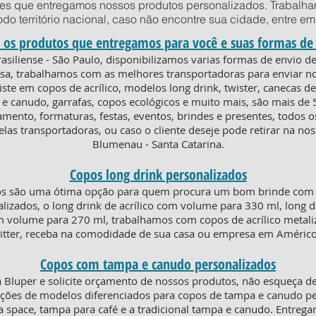
des que entregamos nossos produtos personalizados. Trabalha
todo território nacional, caso não encontre sua cidade, entre 
 os produtos que entregamos para você e suas formas de
rasiliense - São Paulo, disponibilizamos varias formas de envio 
casa, trabalhamos com as melhores transportadoras para enviar 
ste em copos de acrílico, modelos long drink, twister, canecas 
e canudo, garrafas, copos ecológicos e muito mais, são mais de 
amento, formaturas, festas, eventos, brindes e presentes, todos
elas transportadoras, ou caso o cliente deseje pode retirar na no
Blumenau - Santa Catarina.
Copos long drink personalizados
os são uma ótima opção para quem procura um bom brinde com e
lizados, o long drink de acrílico com volume para 330 ml, long d
om volume para 270 ml, trabalhamos com copos de acrílico metaliz
litter, receba na comodidade de sua casa ou empresa em Américo 
Copos com tampa e canudo personalizados
Bluper e solicite orçamento de nossos produtos, não esqueça de
ões de modelos diferenciados para copos de tampa e canudo per
pa space, tampa para café e a tradicional tampa e canudo. Entreg