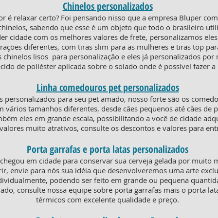
Chinelos personalizados
or é relaxar certo? Foi pensando nisso que a empresa Bluper co
chinelos, sabendo que esse é um objeto que todo o brasileiro util
der cidade com os melhores valores de frete, personalizamos ele
ões diferentes, com tiras slim para as mulheres e tiras top par
 chinelos lisos para personalização e eles já personalizados por
cido de poliéster aplicada sobre o solado onde é possível fazer 
Linha comedouros pet personalizados
 personalizados para seu pet amado, nosso forte são os comed
m vários tamanhos diferentes, desde cães pequenos até cães de p
ém eles em grande escala, possibilitando a você de cidade adquir
valores muito atrativos, consulte os descontos e valores para en
Porta garrafas e porta latas personalizados
 chegou em cidade para conservar sua cerveja gelada por muito 
ir, envie para nós sua idéia que desenvolveremos uma arte exclu
dividualmente, podendo ser feito em grande ou pequena quanti
iado, consulte nossa equipe sobre porta garrafas mais o porta la
térmicos com excelente qualidade e preço.