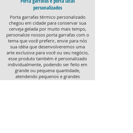
Porta garrafas e porta latas
personalizados
Porta garrafas térmico personalizado
chegou em cidade para conservar sua
cerveja gelada por muito mais tempo,
personalize nossos porta garrafas com o
tema que você preferir, envie para nós
sua idéia que desenvolveremos uma
arte exclusiva para você ou seu negócio,
esse produto também é personalizado
individualmente, podendo ser feito em
grande ou pequena quantidade,
atendendo pequenos e grandes
negócios. Para um brinde diferenciado,
consulte nossa equipe sobre porta
garrafas mais o porta latas
personalizado, ambos produtos
térmicos com excelente qualidade e
preço.
Produtos personalizados para Revenda