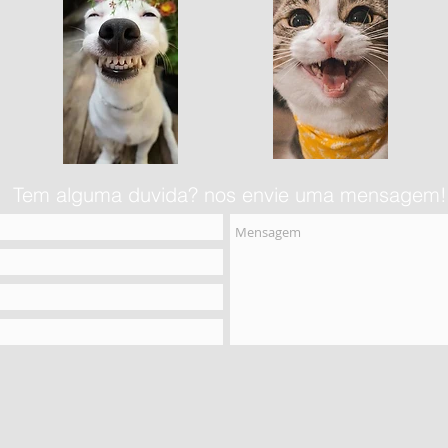
Tem alguma duvida? nos envie uma mensagem!