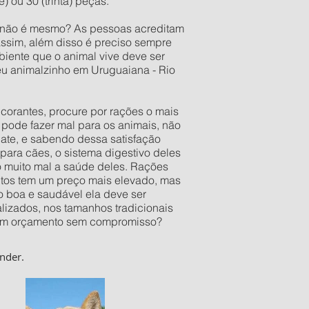
 ou 30 (trinta) peças.
o não é mesmo? As pessoas acreditam
assim, além disso é preciso sempre
iente que o animal vive deve ser
eu animalzinho em Uruguaiana - Rio
orantes, procure por rações o mais
pode fazer mal para os animais, não
late, e sabendo dessa satisfação
ara cães, o sistema digestivo deles
o muito mal a saúde deles. Rações
utos tem um preço mais elevado, mas
 boa e saudável ela deve ser
izados, nos tamanhos tradicionais
er um orçamento sem compromisso?
nder.