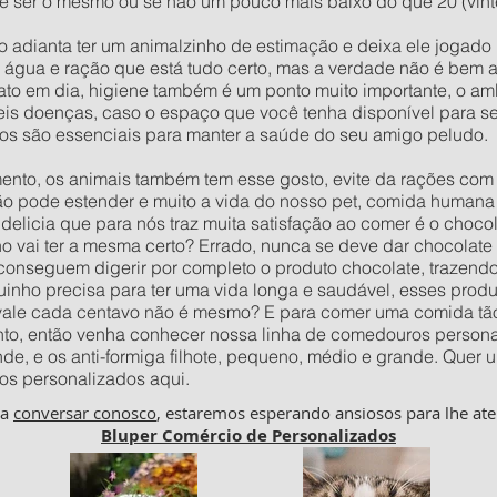
 ser o mesmo ou se não um pouco mais baixo do que 20 (vinte)
o adianta ter um animalzinho de estimação e deixa ele jogad
e água e ração que está tudo certo, mas a verdade não é bem 
to em dia, higiene também é um ponto muito importante, o amb
veis doenças, caso o espaço que você tenha disponível para s
os são essenciais para manter a saúde do seu amigo peludo.
to, os animais também tem esse gosto, evite da rações com c
ão pode estender e muito a vida do nosso pet, comida humana 
delicia que para nós traz muita satisfação ao comer é o choco
vai ter a mesma certo? Errado, nunca se deve dar chocolate p
 conseguem digerir por completo o produto chocolate, trazend
inho precisa para ter uma vida longa e saudável, esses prod
 vale cada centavo não é mesmo? E para comer uma comida tão
to, então venha conhecer nossa linha de comedouros personal
nde, e os anti-formiga filhote, pequeno, médio e grande. Qu
os personalizados aqui.
ha
conversar conosco
, estaremos esperando ansiosos para lhe ate
Bluper Comércio de Personalizados