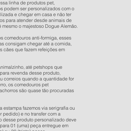
ssa linha de produtos pet,
os podem ser personalizados com o
lizada e chegar em casa e não ter
os para atender desde animais de
 até mesmo o majestoso Dogue Alemão.
os comedouros anti-formiga, esses
as consigam chegar até a comida,
os cães que fazem refeições em
 animalzinho, até petshops que
para revenda desse produto,
u correios quando a quantidade for
orro, os comedouros pet
 cachorros são quase tão procuradas
a estampa fazemos via serigrafia ou
r pedido) e no transfer com a
ixo desse produto personalizado deve
e para 01 (uma) peça entregue em