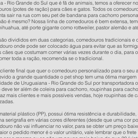
 - Rio Grande do Sul que é fã de animais, temos a oferecer no
uros (potes de ração) para cães e gatos. Todos os comedour
ta sair na rua com seu pet de bandana para cachorro persona
não é mesmo? Nossa linha de comedouros é bem extensa, tem
ihuahua, até porte gigante como rottweiler, pastor alemão e
ão divididos em duas categorias, comedouros tradicionais e 
ouro onde pode ser colocado água para evitar que as formig
os cães que costumam comer várias vezes durante o dia, para 
omer toda a ração, recomenda se o tradicional.
o cliente final que quer o comedouro personalizado para o seu
evido a grande quantidade o pet shop tem uma ótima margem 
dade de Uruguaiana - Rio Grande do Sul por transportadora o
) deve ter além de coleira para cachorro, roupinhas para cach
raz mais clientes e mais possíveis vendas, hoje roupinhas de
zadas.
rial plástico (PP), possui ótima resistência e durabilidade, 
 na serigrafia em várias cores diferentes (desde que uma cor po
douro não vai influenciar no valor, para se obter um preço ba
or o pedido menor é o valor unitário, vale lembrar que o fret