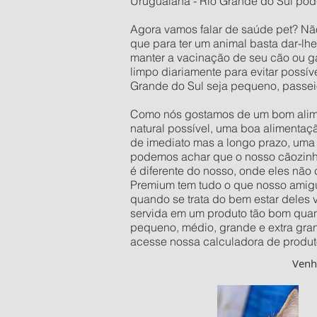
Uruguaiana - Rio Grande do Sul pode
Agora vamos falar de saúde pet? Nã
que para ter um animal basta dar-lh
manter a vacinação de seu cão ou ga
limpo diariamente para evitar possí
Grande do Sul seja pequeno, passei
Como nós gostamos de um bom alimen
natural possível, uma boa alimentaç
de imediato mas a longo prazo, uma 
podemos achar que o nosso cãozinho 
é diferente do nosso, onde eles não
Premium tem tudo o que nosso amigu
quando se trata do bem estar deles
servida em um produto tão bom quan
pequeno, médio, grande e extra gra
acesse nossa calculadora de produt
Ven