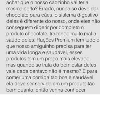
achar que o nosso cãozinho vai ter a
mesma certo? Errado, nunca se deve dar
chocolate para cães, o sistema digestivo
deles é diferente do nosso, onde eles não
conseguem digerir por completo o
produto chocolate, trazendo muito mal a
saúde deles. Rações Premium tem tudo o
que nosso amiguinho precisa para ter
uma vida longa e saudável, esses
produtos tem um preço mais elevado,
mas quando se trata do bem estar deles
vale cada centavo não é mesmo? E para
comer uma comida tão boa e saudável
ela deve ser servida em um produto tão
bom quanto, então venha conhecer
nossa linha de comedouros
personalizados, nos tamanhos
tradicionais pequeno, médio, grande e
extra grande, e os anti-formiga filhote,
pequeno, médio e grande. Quer um
orçamento sem compromisso? acesse
nossa calculadora de produtos
personalizados aqui.