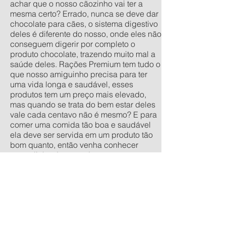
achar que o nosso cãozinho vai ter a
mesma certo? Errado, nunca se deve dar
chocolate para cães, o sistema digestivo
deles é diferente do nosso, onde eles não
conseguem digerir por completo o
produto chocolate, trazendo muito mal a
saúde deles. Rações Premium tem tudo o
que nosso amiguinho precisa para ter
uma vida longa e saudável, esses
produtos tem um preço mais elevado,
mas quando se trata do bem estar deles
vale cada centavo não é mesmo? E para
comer uma comida tão boa e saudável
ela deve ser servida em um produto tão
bom quanto, então venha conhecer
nossa linha de comedouros
personalizados, nos tamanhos
tradicionais pequeno, médio, grande e
extra grande, e os anti-formiga filhote,
pequeno, médio e grande. Quer um
orçamento sem compromisso? acesse
nossa calculadora de produtos
personalizados aqui.