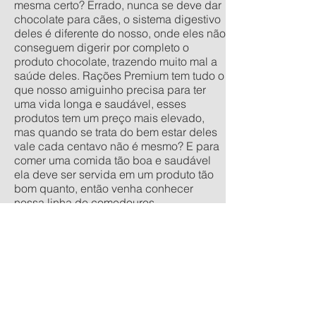
mesma certo? Errado, nunca se deve dar
chocolate para cães, o sistema digestivo
deles é diferente do nosso, onde eles não
conseguem digerir por completo o
produto chocolate, trazendo muito mal a
saúde deles. Rações Premium tem tudo o
que nosso amiguinho precisa para ter
uma vida longa e saudável, esses
produtos tem um preço mais elevado,
mas quando se trata do bem estar deles
vale cada centavo não é mesmo? E para
comer uma comida tão boa e saudável
ela deve ser servida em um produto tão
bom quanto, então venha conhecer
nossa linha de comedouros
personalizados, nos tamanhos
tradicionais pequeno, médio, grande e
extra grande, e os anti-formiga filhote,
pequeno, médio e grande. Quer um
orçamento sem compromisso? acesse
nossa calculadora de produtos
personalizados aqui.