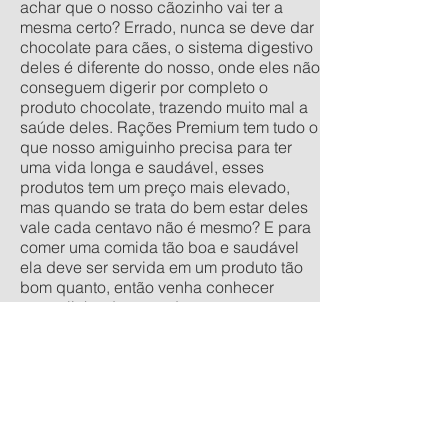
achar que o nosso cãozinho vai ter a
mesma certo? Errado, nunca se deve dar
chocolate para cães, o sistema digestivo
deles é diferente do nosso, onde eles não
conseguem digerir por completo o
produto chocolate, trazendo muito mal a
saúde deles. Rações Premium tem tudo o
que nosso amiguinho precisa para ter
uma vida longa e saudável, esses
produtos tem um preço mais elevado,
mas quando se trata do bem estar deles
vale cada centavo não é mesmo? E para
comer uma comida tão boa e saudável
ela deve ser servida em um produto tão
bom quanto, então venha conhecer
nossa linha de comedouros
personalizados, nos tamanhos
tradicionais pequeno, médio, grande e
extra grande, e os anti-formiga filhote,
pequeno, médio e grande. Quer um
orçamento sem compromisso? acesse
nossa calculadora de produtos
personalizados aqui.