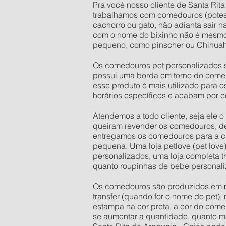
Pra você nosso cliente de Santa Rita
trabalhamos com comedouros (potes
cachorro ou gato, não adianta sair 
com o nome do bixinho não é mesmo
pequeno, como pinscher ou Chihuahu
Os comedouros pet personalizados s
possui uma borda em torno do comed
esse produto é mais utilizado para 
horários específicos e acabam por c
Atendemos a todo cliente, seja ele 
queiram revender os comedouros, d
entregamos os comedouros para a cid
pequena. Uma loja petlove (pet love
personalizados, uma loja completa t
quanto roupinhas de bebe personali
Os comedouros são produzidos em mate
transfer (quando for o nome do pet),
estampa na cor preta, a cor do come
se aumentar a quantidade, quanto mai