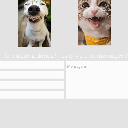
Tem alguma duvida? nos envie uma mensagem!