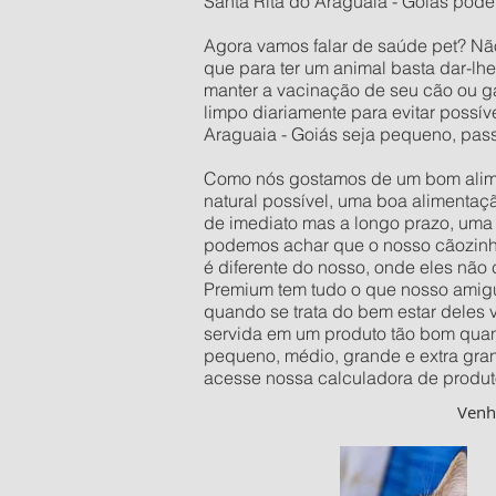
Santa Rita do Araguaia - Goiás pode
Agora vamos falar de saúde pet? Nã
que para ter um animal basta dar-lh
manter a vacinação de seu cão ou ga
limpo diariamente para evitar possí
Araguaia - Goiás seja pequeno, pas
Como nós gostamos de um bom alimen
natural possível, uma boa alimentaç
de imediato mas a longo prazo, uma 
podemos achar que o nosso cãozinho 
é diferente do nosso, onde eles não
Premium tem tudo o que nosso amigu
quando se trata do bem estar deles
servida em um produto tão bom quan
pequeno, médio, grande e extra gra
acesse nossa calculadora de produt
Ven