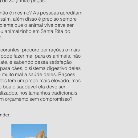
ou 30 (trinta) peças.
o não é mesmo? As pessoas acreditam
assim, além disso é preciso sempre
iente que o animal vive deve ser
eu animalzinho em Santa Rita do
o.
orantes, procure por rações o mais
pode fazer mal para os animais, não
late, e sabendo dessa satisfação
ara cães, o sistema digestivo deles
o muito mal a saúde deles. Rações
utos tem um preço mais elevado, mas
 boa e saudável ela deve ser
izados, nos tamanhos tradicionais
er um orçamento sem compromisso?
nder.