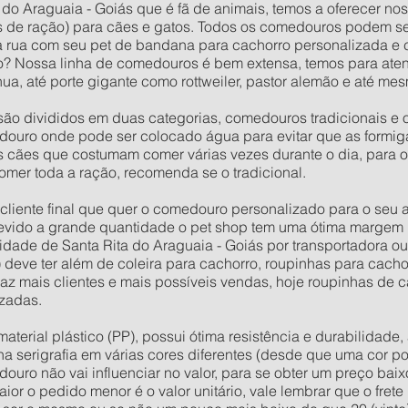
 do Araguaia - Goiás que é fã de animais, temos a oferecer nos
 de ração) para cães e gatos. Todos os comedouros podem s
na rua com seu pet de bandana para cachorro personalizada e
? Nossa linha de comedouros é bem extensa, temos para aten
a, até porte gigante como rottweiler, pastor alemão e até m
ão divididos em duas categorias, comedouros tradicionais e 
ouro onde pode ser colocado água para evitar que as formig
os cães que costumam comer várias vezes durante o dia, para 
omer toda a ração, recomenda se o tradicional.
o cliente final que quer o comedouro personalizado para o seu
evido a grande quantidade o pet shop tem uma ótima margem 
ade de Santa Rita do Araguaia - Goiás por transportadora ou
) deve ter além de coleira para cachorro, roupinhas para cach
raz mais clientes e mais possíveis vendas, hoje roupinhas de
zadas.
rial plástico (PP), possui ótima resistência e durabilidade, 
 na serigrafia em várias cores diferentes (desde que uma cor po
douro não vai influenciar no valor, para se obter um preço ba
or o pedido menor é o valor unitário, vale lembrar que o fret