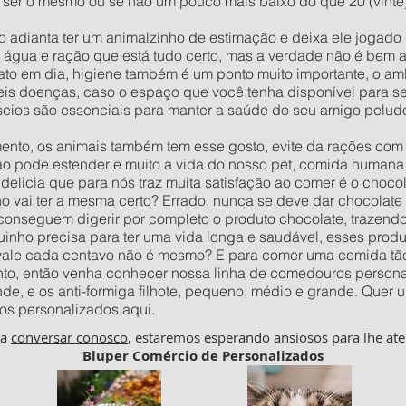
 ser o mesmo ou se não um pouco mais baixo do que 20 (vinte) 
o adianta ter um animalzinho de estimação e deixa ele jogad
e água e ração que está tudo certo, mas a verdade não é bem 
to em dia, higiene também é um ponto muito importante, o amb
veis doenças, caso o espaço que você tenha disponível para s
seios são essenciais para manter a saúde do seu amigo pelud
to, os animais também tem esse gosto, evite da rações com c
ão pode estender e muito a vida do nosso pet, comida humana 
delicia que para nós traz muita satisfação ao comer é o choco
vai ter a mesma certo? Errado, nunca se deve dar chocolate p
 conseguem digerir por completo o produto chocolate, trazend
inho precisa para ter uma vida longa e saudável, esses prod
 vale cada centavo não é mesmo? E para comer uma comida tão
to, então venha conhecer nossa linha de comedouros personal
nde, e os anti-formiga filhote, pequeno, médio e grande. Qu
os personalizados aqui.
ha
conversar conosco
, estaremos esperando ansiosos para lhe ate
Bluper Comércio de Personalizados