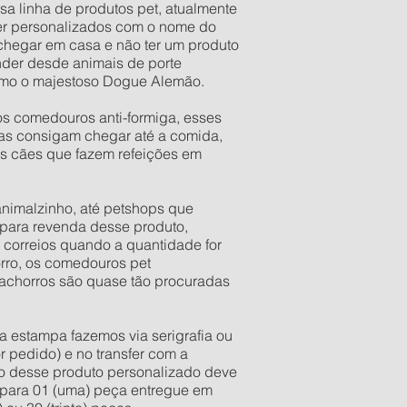
sa linha de produtos pet, atualmente
er personalizados com o nome do
 chegar em casa e não ter um produto
der desde animais de porte
esmo o majestoso Dogue Alemão.
os comedouros anti-formiga, esses
as consigam chegar até a comida,
os cães que fazem refeições em
 animalzinho, até petshops que
para revenda desse produto,
 correios quando a quantidade for
orro, os comedouros pet
 cachorros são quase tão procuradas
a estampa fazemos via serigrafia ou
r pedido) e no transfer com a
ixo desse produto personalizado deve
e para 01 (uma) peça entregue em