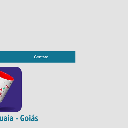
Contato
uaia - Goiás