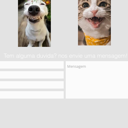
Tem alguma duvida? nos envie uma mensagem!