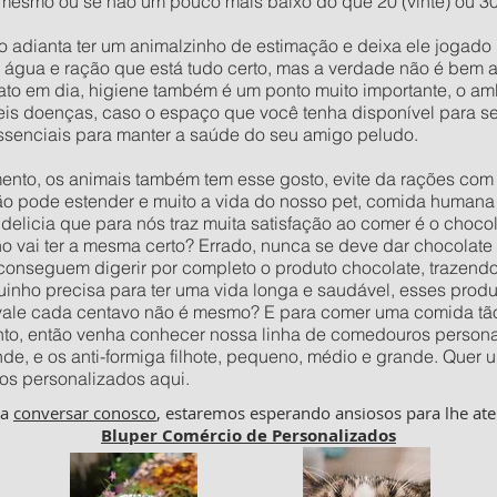
mesmo ou se não um pouco mais baixo do que 20 (vinte) ou 30 
o adianta ter um animalzinho de estimação e deixa ele jogad
e água e ração que está tudo certo, mas a verdade não é bem 
to em dia, higiene também é um ponto muito importante, o amb
veis doenças, caso o espaço que você tenha disponível para 
ssenciais para manter a saúde do seu amigo peludo.
to, os animais também tem esse gosto, evite da rações com c
ão pode estender e muito a vida do nosso pet, comida humana 
delicia que para nós traz muita satisfação ao comer é o choco
vai ter a mesma certo? Errado, nunca se deve dar chocolate p
 conseguem digerir por completo o produto chocolate, trazend
inho precisa para ter uma vida longa e saudável, esses prod
 vale cada centavo não é mesmo? E para comer uma comida tão
to, então venha conhecer nossa linha de comedouros personal
nde, e os anti-formiga filhote, pequeno, médio e grande. Qu
os personalizados aqui.
ha
conversar conosco
, estaremos esperando ansiosos para lhe ate
Bluper Comércio de Personalizados