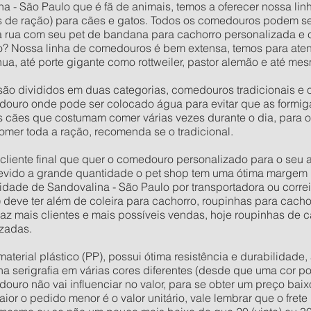
a - São Paulo que é fã de animais, temos a oferecer nossa lin
 de ração) para cães e gatos. Todos os comedouros podem s
na rua com seu pet de bandana para cachorro personalizada e
? Nossa linha de comedouros é bem extensa, temos para aten
a, até porte gigante como rottweiler, pastor alemão e até m
ão divididos em duas categorias, comedouros tradicionais e 
ouro onde pode ser colocado água para evitar que as formig
os cães que costumam comer várias vezes durante o dia, para 
omer toda a ração, recomenda se o tradicional.
o cliente final que quer o comedouro personalizado para o seu
evido a grande quantidade o pet shop tem uma ótima margem 
dade de Sandovalina - São Paulo por transportadora ou corre
) deve ter além de coleira para cachorro, roupinhas para cach
raz mais clientes e mais possíveis vendas, hoje roupinhas de
zadas.
rial plástico (PP), possui ótima resistência e durabilidade, 
 na serigrafia em várias cores diferentes (desde que uma cor po
douro não vai influenciar no valor, para se obter um preço ba
or o pedido menor é o valor unitário, vale lembrar que o fret