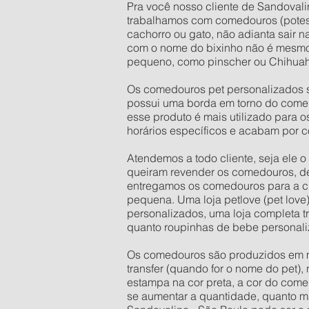
Pra você nosso cliente de Sandovalin
trabalhamos com comedouros (potes
cachorro ou gato, não adianta sair 
com o nome do bixinho não é mesmo
pequeno, como pinscher ou Chihuahu
Os comedouros pet personalizados s
possui uma borda em torno do comed
esse produto é mais utilizado para 
horários específicos e acabam por c
Atendemos a todo cliente, seja ele 
queiram revender os comedouros, d
entregamos os comedouros para a ci
pequena. Uma loja petlove (pet love
personalizados, uma loja completa t
quanto roupinhas de bebe personali
Os comedouros são produzidos em mate
transfer (quando for o nome do pet),
estampa na cor preta, a cor do come
se aumentar a quantidade, quanto mai