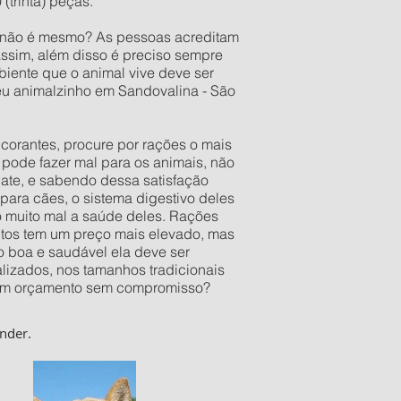
(trinta) peças.
o não é mesmo? As pessoas acreditam
assim, além disso é preciso sempre
iente que o animal vive deve ser
seu animalzinho em Sandovalina - São
orantes, procure por rações o mais
pode fazer mal para os animais, não
late, e sabendo dessa satisfação
ara cães, o sistema digestivo deles
o muito mal a saúde deles. Rações
utos tem um preço mais elevado, mas
 boa e saudável ela deve ser
izados, nos tamanhos tradicionais
er um orçamento sem compromisso?
nder.