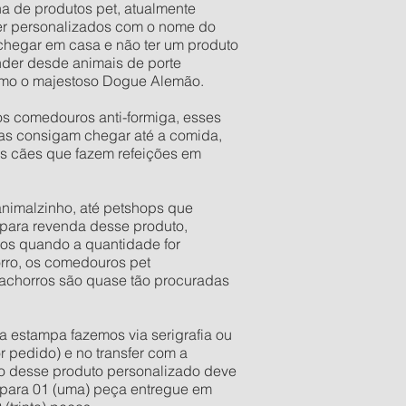
ha de produtos pet, atualmente
er personalizados com o nome do
 chegar em casa e não ter um produto
der desde animais de porte
esmo o majestoso Dogue Alemão.
os comedouros anti-formiga, esses
as consigam chegar até a comida,
os cães que fazem refeições em
 animalzinho, até petshops que
para revenda desse produto,
ios quando a quantidade for
orro, os comedouros pet
 cachorros são quase tão procuradas
a estampa fazemos via serigrafia ou
r pedido) e no transfer com a
ixo desse produto personalizado deve
e para 01 (uma) peça entregue em