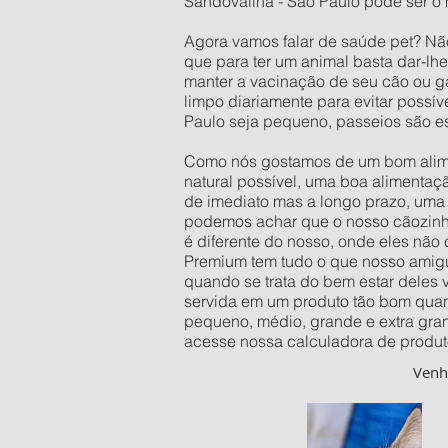
Sandovalina - São Paulo pode ser o 
Agora vamos falar de saúde pet? Nã
que para ter um animal basta dar-lh
manter a vacinação de seu cão ou ga
limpo diariamente para evitar possí
Paulo seja pequeno, passeios são e
Como nós gostamos de um bom alimen
natural possível, uma boa alimentaç
de imediato mas a longo prazo, uma 
podemos achar que o nosso cãozinho 
é diferente do nosso, onde eles não
Premium tem tudo o que nosso amigu
quando se trata do bem estar deles
servida em um produto tão bom quan
pequeno, médio, grande e extra gra
acesse nossa calculadora de produt
Ven