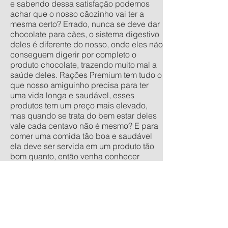
e sabendo dessa satisfação podemos
achar que o nosso cãozinho vai ter a
mesma certo? Errado, nunca se deve dar
chocolate para cães, o sistema digestivo
deles é diferente do nosso, onde eles não
conseguem digerir por completo o
produto chocolate, trazendo muito mal a
saúde deles. Rações Premium tem tudo o
que nosso amiguinho precisa para ter
uma vida longa e saudável, esses
produtos tem um preço mais elevado,
mas quando se trata do bem estar deles
vale cada centavo não é mesmo? E para
comer uma comida tão boa e saudável
ela deve ser servida em um produto tão
bom quanto, então venha conhecer
nossa linha de comedouros
personalizados, nos tamanhos
tradicionais pequeno, médio, grande e
extra grande, e os anti-formiga filhote,
pequeno, médio e grande. Quer um
orçamento sem compromisso? acesse
nossa calculadora de produtos