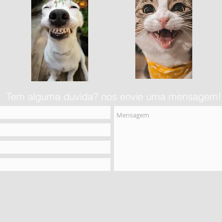
Tem alguma duvida? nos envie uma mensagem!