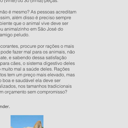
vinte) ou 30 (trinta) peças.
o não é mesmo? As pessoas acreditam
assim, além disso é preciso sempre
iente que o animal vive deve ser
seu animalzinho em São José do
 amigo peludo.
orantes, procure por rações o mais
pode fazer mal para os animais, não
late, e sabendo dessa satisfação
ara cães, o sistema digestivo deles
o muito mal a saúde deles. Rações
utos tem um preço mais elevado, mas
 boa e saudável ela deve ser
izados, nos tamanhos tradicionais
er um orçamento sem compromisso?
nder.