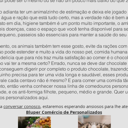
ul pode ser o mesmo ou se não um pouco mais baixo do que 20 (
o adianta ter um animalzinho de estimação e deixa ele jogad
e água e ração que está tudo certo, mas a verdade não é bem 
to em dia, higiene também é um ponto muito importante, o amb
veis doenças, caso o espaço que você tenha disponível para 
 pequeno, passeios são essenciais para manter a saúde do seu
to, os animais também tem esse gosto, evite da rações com c
ão pode estender e muito a vida do nosso pet, comida humana 
delicia que para nós traz muita satisfação ao comer é o choco
vai ter a mesma certo? Errado, nunca se deve dar chocolate p
 conseguem digerir por completo o produto chocolate, trazend
inho precisa para ter uma vida longa e saudável, esses prod
 vale cada centavo não é mesmo? E para comer uma comida tão
to, então venha conhecer nossa linha de comedouros personal
nde, e os anti-formiga filhote, pequeno, médio e grande. Qu
os personalizados aqui.
ha
conversar conosco
, estaremos esperando ansiosos para lhe ate
Bluper Comércio de Personalizados