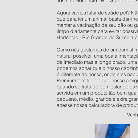
José do Hortêncio - Rio Grande do S
Agora vamos falar de saúde pet? Nã
que para ter um animal basta dar-lh
manter a vacinação de seu cão ou ga
limpo diariamente para evitar possí
Hortêncio - Rio Grande do Sul seja
Como nós gostamos de um bom alimen
natural possível, uma boa alimentaç
de imediato mas a longo prazo, uma 
podemos achar que o nosso cãozinho 
é diferente do nosso, onde eles não
Premium tem tudo o que nosso amigu
quando se trata do bem estar deles
servida em um produto tão bom quan
pequeno, médio, grande e extra gra
acesse nossa calculadora de produt
Ven