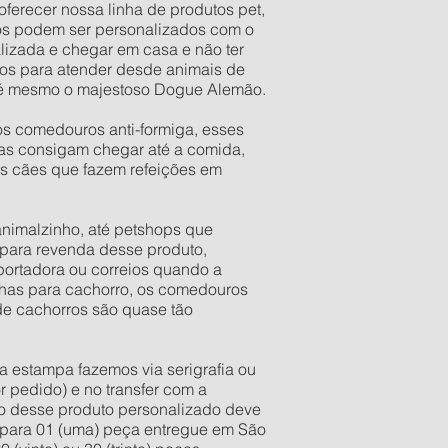
oferecer nossa linha de produtos pet,
os podem ser personalizados com o
lizada e chegar em casa e não ter
os para atender desde animais de
 até mesmo o majestoso Dogue Alemão.
os comedouros anti-formiga, esses
as consigam chegar até a comida,
os cães que fazem refeições em
 animalzinho, até petshops que
para revenda desse produto,
portadora ou correios quando a
inhas para cachorro, os comedouros
 de cachorros são quase tão
a estampa fazemos via serigrafia ou
r pedido) e no transfer com a
ixo desse produto personalizado deve
te para 01 (uma) peça entregue em São