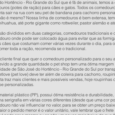
o Hortêncio - Rio Grande do Sul que é fã de animais, temos a 
uros (potes de ração) para cães e gatos. Todos os comedour
ta sair na rua com seu pet de bandana para cachorro persona
não é mesmo? Nossa linha de comedouros é bem extensa, tem
ihuahua, até porte gigante como rottweiler, pastor alemão e
ão divididos em duas categorias, comedouros tradicionais e 
ouro onde pode ser colocado água para evitar que as formig
os cães que costumam comer várias vezes durante o dia, para 
omer toda a ração, recomenda se o tradicional.
o cliente final que quer o comedouro personalizado para o seu
evido a grande quantidade o pet shop tem uma ótima margem 
dade de São José do Hortêncio - Rio Grande do Sul por trans
tlove (pet love) deve ter além de coleira para cachorro, roup
ta traz mais clientes e mais possíveis vendas, hoje roupinhas
be personalizadas.
rial plástico (PP), possui ótima resistência e durabilidade, 
 na serigrafia em várias cores diferentes (desde que uma cor po
douro não vai influenciar no valor, para se obter um preço ba
ior o pedido menor é o valor unitário, vale lembrar que o fre