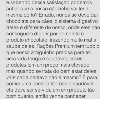
e sabendo dessa satisfação podemos
achar que o nosso cãozinho vai ter a
mesma certo? Errado, nunca se deve dar
chocolate para cães, o sistema digestivo
deles é diferente do nosso, onde eles não
conseguem digerir por completo o
produto chocolate, trazendo muito mal a
saúde deles. Rações Premium tem tudo o
que nosso amiguinho precisa para ter
uma vida longa e saudável, esses
produtos tem um preço mais elevado,
mas quando se trata do bem estar deles
vale cada centavo não é mesmo? E para
comer uma comida tão boa e saudável
ela deve ser servida em um produto tão
bom quanto, então venha conhecer
nossa linha de comedouros
personalizados, nos tamanhos
tradicionais pequeno, médio, grande e
extra grande, e os anti-formiga filhote,
pequeno, médio e grande. Quer um
orçamento sem compromisso? acesse
nossa calculadora de produtos