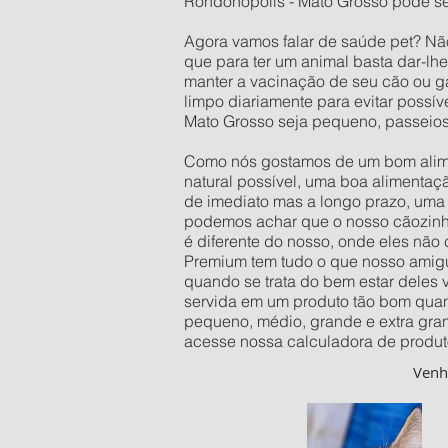
Rondonópolis - Mato Grosso pode ser
Agora vamos falar de saúde pet? Nã
que para ter um animal basta dar-lh
manter a vacinação de seu cão ou ga
limpo diariamente para evitar possí
Mato Grosso seja pequeno, passeios
Como nós gostamos de um bom alimen
natural possível, uma boa alimentaç
de imediato mas a longo prazo, uma 
podemos achar que o nosso cãozinho 
é diferente do nosso, onde eles não
Premium tem tudo o que nosso amigu
quando se trata do bem estar deles
servida em um produto tão bom quan
pequeno, médio, grande e extra gra
acesse nossa calculadora de produt
Ven