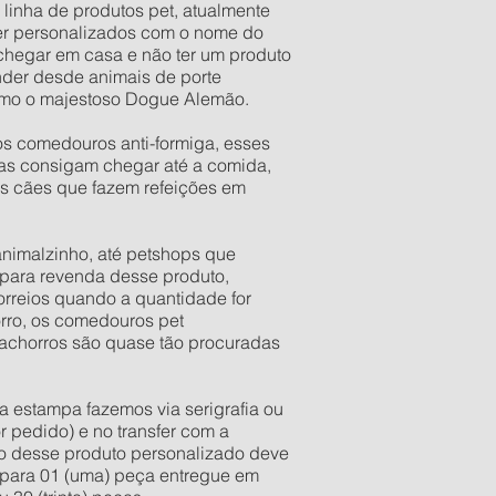
 linha de produtos pet, atualmente
er personalizados com o nome do
 chegar em casa e não ter um produto
der desde animais de porte
esmo o majestoso Dogue Alemão.
os comedouros anti-formiga, esses
as consigam chegar até a comida,
os cães que fazem refeições em
 animalzinho, até petshops que
para revenda desse produto,
rreios quando a quantidade for
orro, os comedouros pet
 cachorros são quase tão procuradas
a estampa fazemos via serigrafia ou
r pedido) e no transfer com a
ixo desse produto personalizado deve
e para 01 (uma) peça entregue em