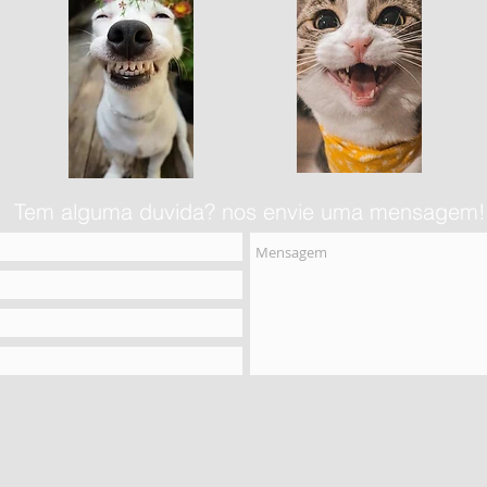
Tem alguma duvida? nos envie uma mensagem!