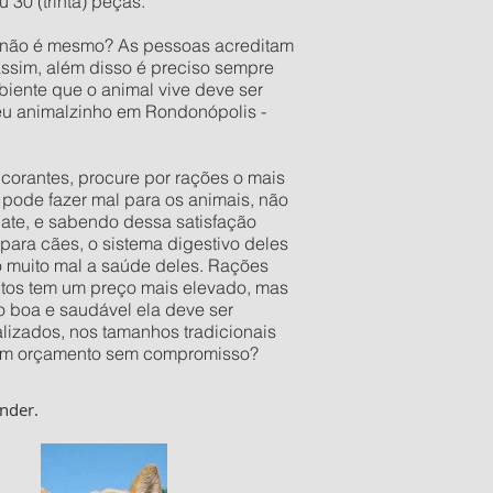
30 (trinta) peças.
o não é mesmo? As pessoas acreditam
assim, além disso é preciso sempre
iente que o animal vive deve ser
seu animalzinho em Rondonópolis -
orantes, procure por rações o mais
pode fazer mal para os animais, não
late, e sabendo dessa satisfação
ara cães, o sistema digestivo deles
o muito mal a saúde deles. Rações
utos tem um preço mais elevado, mas
 boa e saudável ela deve ser
izados, nos tamanhos tradicionais
er um orçamento sem compromisso?
nder.