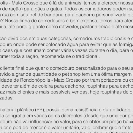
lis - Mato Grosso que é fã de animais, temos a oferecer nossa
 de ração) para cães e gatos. Todos os comedouros podem s
na rua com seu pet de bandana para cachorro personalizada e
? Nossa linha de comedouros é bem extensa, temos para aten
a, até porte gigante como rottweiler, pastor alemão e até m
ão divididos em duas categorias, comedouros tradicionais e 
ouro onde pode ser colocado água para evitar que as formig
os cães que costumam comer várias vezes durante o dia, para 
omer toda a ração, recomenda se o tradicional.
o cliente final que quer o comedouro personalizado para o seu
evido a grande quantidade o pet shop tem uma ótima margem 
dade de Rondonópolis - Mato Grosso por transportadora ou co
) deve ter além de coleira para cachorro, roupinhas para cach
raz mais clientes e mais possíveis vendas, hoje roupinhas de
zadas.
rial plástico (PP), possui ótima resistência e durabilidade, 
 na serigrafia em várias cores diferentes (desde que uma cor po
douro não vai influenciar no valor, para se obter um preço ba
or o pedido menor é o valor unitário, vale lembrar que o fret