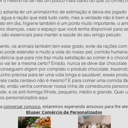
 o mesmo ou se não um pouco mais baixo do que 20 (vinte) ou 
o adianta ter um animalzinho de estimação e deixa ele jogad
e água e ração que está tudo certo, mas a verdade não é bem 
to em dia, higiene também é um ponto muito importante, o amb
veis doenças, caso o espaço que você tenha disponível para 
 são essenciais para manter a saúde do seu amigo peludo.
to, os animais também tem esse gosto, evite da rações com c
ão pode estender e muito a vida do nosso pet, comida humana 
delicia que para nós traz muita satisfação ao comer é o choco
vai ter a mesma certo? Errado, nunca se deve dar chocolate p
 conseguem digerir por completo o produto chocolate, trazend
inho precisa para ter uma vida longa e saudável, esses prod
 vale cada centavo não é mesmo? E para comer uma comida tão
to, então venha conhecer nossa linha de comedouros personal
nde, e os anti-formiga filhote, pequeno, médio e grande. Qu
os personalizados aqui.
ha
conversar conosco
, estaremos esperando ansiosos para lhe ate
Bluper Comércio de Personalizados