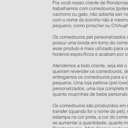
Pra você nosso cliente de Rondonópo
trabalhamos com comedouros (potes
cachorro ou gato, não adianta sair 
com o nome do bixinho não é mesmo
pequeno, como pinscher ou Chihuahu
Os comedouros pet personalizados s
possui uma borda em torno do comed
esse produto é mais utilizado para 
horários específicos e acabam por c
Atendemos a todo cliente, seja ele 
queiram revender os comedouros, d
entregamos os comedouros para a ci
pequena. Uma loja petlove (pet love
personalizados, uma loja completa t
quanto roupinhas de bebe personali
Os comedouros são produzidos em mate
transfer (quando for o nome do pet),
estampa na cor preta, a cor do come
se aumentar a quantidade, quanto mai