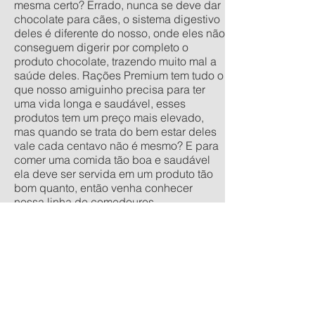
mesma certo? Errado, nunca se deve dar
chocolate para cães, o sistema digestivo
deles é diferente do nosso, onde eles não
conseguem digerir por completo o
produto chocolate, trazendo muito mal a
saúde deles. Rações Premium tem tudo o
que nosso amiguinho precisa para ter
uma vida longa e saudável, esses
produtos tem um preço mais elevado,
mas quando se trata do bem estar deles
vale cada centavo não é mesmo? E para
comer uma comida tão boa e saudável
ela deve ser servida em um produto tão
bom quanto, então venha conhecer
nossa linha de comedouros
personalizados, nos tamanhos
tradicionais pequeno, médio, grande e
extra grande, e os anti-formiga filhote,
pequeno, médio e grande. Quer um
orçamento sem compromisso? acesse
nossa calculadora de produtos
personalizados aqui.